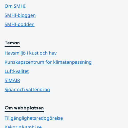
Om SMHI
SMHI-bloggen
SMHI-podden
Teman
Havsmiljö i kust och hav
Kunskapscentrum för klimatanpassning
Luftkvalitet
SIMAIR
Sjöar och vattendrag
Om webbplatsen
Tillgänglighetsredogörelse
Kakor på smhi.se