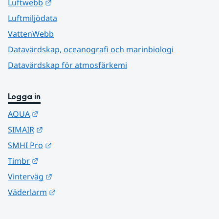
Länk till annan webbplats.
Luftwebb
Luftmiljödata
VattenWebb
Datavärdskap, oceanografi och marinbiologi
Datavärdskap för atmosfärkemi
Logga in
Länk till annan webbplats.
AQUA
Länk till annan webbplats.
SIMAIR
Länk till annan webbplats.
SMHI Pro
Länk till annan webbplats.
Timbr
Länk till annan webbplats.
Vinterväg
Länk till annan webbplats.
Väderlarm