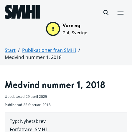
Hoppa till sidans innehåll
Meny
Varning
Gul, Sverige
Start
Publikationer från SMHI
Medvind nummer 1, 2018
Huvudinnehåll
Medvind nummer 1, 2018
Uppdaterad
29 april 2025
Publicerad
25 februari 2018
Typ
:
Nyhetsbrev
Författare
:
SMHI