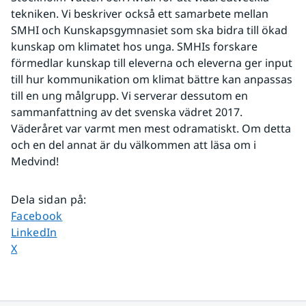
tekniken. Vi beskriver också ett samarbete mellan 
SMHI och Kunskapsgymnasiet som ska bidra till ökad 
kunskap om klimatet hos unga. SMHIs forskare 
förmedlar kunskap till eleverna och eleverna ger input 
till hur kommunikation om klimat bättre kan anpassas 
till en ung målgrupp. Vi serverar dessutom en 
sammanfattning av det svenska vädret 2017. 
Väderåret var varmt men mest odramatiskt. Om detta 
och en del annat är du välkommen att läsa om i 
Medvind!
Dela sidan på
:
Dela sidan på
Facebook
Dela sidan på
LinkedIn
Dela sidan på
X