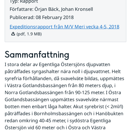
Typ
:
Rapport
Författare
:
Örjan Bäck, Johan Kronsell
Publicerad
:
08 February 2018
Pdf, 
Expeditionsrapport från M/V Meri vecka 4-5, 2018
(pdf, 1.9 MB)
Sammanfattning
I stora delar av Egentliga Östersjöns djupvatten 
påträffades syrgashalter nära noll i djupvattnet. Helt 
syrefria förhållanden, då svavelväte bildas, uppmättes 
i Västra Gotlandsbassängen från 80 meters djup, i 
Norra Gotlandsbassängen från 90-125 meter. I Östra 
Gotlandsbassängen uppmättes svavelväte närmast 
botten men enbart låga halter. Akut syrebrist (< 2ml/l) 
påträffades i Bornholmsbassängen och i Hanöbukten 
redan omkring 40-45 meter, i sydöstra Egentliga 
Östersjön vid 60 meter och i Östra och Västra 