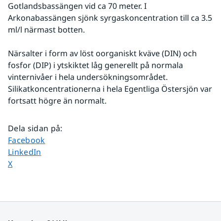
Gotlandsbassängen vid ca 70 meter. I 
Arkonabassängen sjönk syrgaskoncentration till ca 3.5 
ml/l närmast botten.
Närsalter i form av löst oorganiskt kväve (DIN) och 
fosfor (DIP) i ytskiktet låg generellt på normala 
vinternivåer i hela undersökningsområdet. 
Silikatkoncentrationerna i hela Egentliga Östersjön var 
fortsatt högre än normalt.
Dela sidan på
:
Dela sidan på
Facebook
Dela sidan på
LinkedIn
Dela sidan på
X