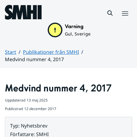
Hoppa till sidans innehåll
Meny
Varning
Gul, Sverige
Start
Publikationer från SMHI
Medvind nummer 4, 2017
Huvudinnehåll
Medvind nummer 4, 2017
Uppdaterad
13 maj 2025
Publicerad
12 december 2017
Typ
:
Nyhetsbrev
Författare
:
SMHI