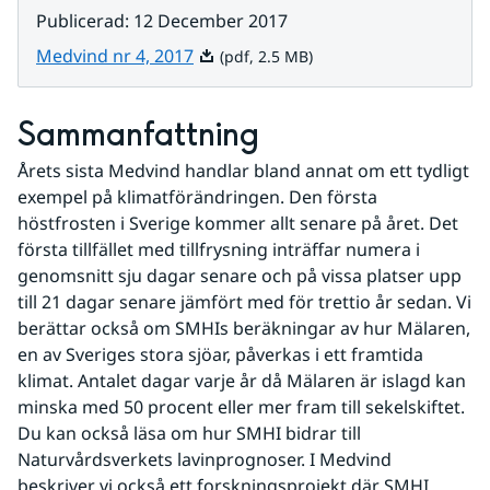
Publicerad
:
12 December 2017
Pdf, 2.5 MB.
Medvind nr 4, 2017
(pdf, 2.5 MB)
Sammanfattning
Årets sista Medvind handlar bland annat om ett tydligt 
exempel på klimatförändringen. Den första 
höstfrosten i Sverige kommer allt senare på året. Det 
första tillfället med tillfrysning inträffar numera i 
genomsnitt sju dagar senare och på vissa platser upp 
till 21 dagar senare jämfört med för trettio år sedan. Vi 
berättar också om SMHIs beräkningar av hur Mälaren, 
en av Sveriges stora sjöar, påverkas i ett framtida 
klimat. Antalet dagar varje år då Mälaren är islagd kan 
minska med 50 procent eller mer fram till sekelskiftet. 
Du kan också läsa om hur SMHI bidrar till 
Naturvårdsverkets lavinprognoser. I Medvind 
beskriver vi också ett forskningsprojekt där SMHI 