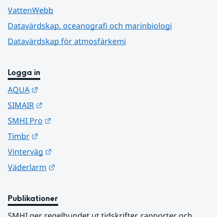
VattenWebb
Datavärdskap, oceanografi och marinbiologi
Datavärdskap för atmosfärkemi
Logga in
Länk till annan webbplats.
AQUA
Länk till annan webbplats.
SIMAIR
Länk till annan webbplats.
SMHI Pro
Länk till annan webbplats.
Timbr
Länk till annan webbplats.
Vinterväg
Länk till annan webbplats.
Väderlarm
Publikationer
SMHI ger regelbundet ut tidskrifter, rapporter och 