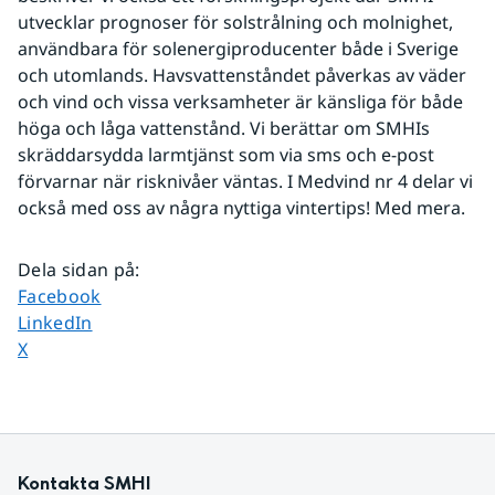
utvecklar prognoser för solstrålning och molnighet, 
användbara för solenergiproducenter både i Sverige 
och utomlands. Havsvattenståndet påverkas av väder 
och vind och vissa verksamheter är känsliga för både 
höga och låga vattenstånd. Vi berättar om SMHIs 
skräddarsydda larmtjänst som via sms och e-post 
förvarnar när risknivåer väntas. I Medvind nr 4 delar vi 
också med oss av några nyttiga vintertips! Med mera.
Dela sidan på
:
Dela sidan på
Facebook
Dela sidan på
LinkedIn
Dela sidan på
X
Kontakta SMHI