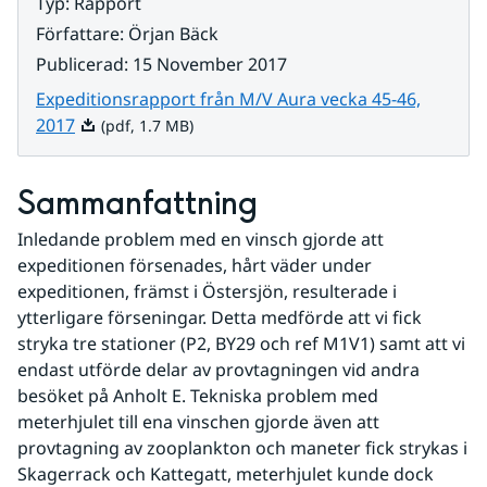
Typ
:
Rapport
Författare
:
Örjan Bäck
Publicerad
:
15 November 2017
Expeditionsrapport från M/V Aura vecka 45-46,
Pdf, 1.7 MB.
2017
(pdf, 1.7 MB)
Sammanfattning
Inledande problem med en vinsch gjorde att 
expeditionen försenades, hårt väder under 
expeditionen, främst i Östersjön, resulterade i 
ytterligare förseningar. Detta medförde att vi fick 
stryka tre stationer (P2, BY29 och ref M1V1) samt att vi 
endast utförde delar av provtagningen vid andra 
besöket på Anholt E. Tekniska problem med 
meterhjulet till ena vinschen gjorde även att 
provtagning av zooplankton och maneter fick strykas i 
Skagerrack och Kattegatt, meterhjulet kunde dock 