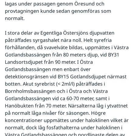
lagas under passagen genom Öresund och 
provtagningen kunde sedan genomföras som 
normalt.
I stora delar av Egentliga Östersjöns djupvatten 
påträffades syrgashalet nära noll. Helt syrefria 
förhållanden, då svavelväte bildas, uppmättes i Västra 
Gotlandsbassängen från 80 meters djup, vid BY31 
Landsortsdjupet från 90 meter. I Östra 
Gotlandsbassängen men enbart över 
detektionsgränsen vid BY15 Gotlandsdjupet närmast 
botten. Akut syrebrist (< 2ml/l) påträffades i 
Bornholmsbassängen och i Östra och Västra 
Gotlandsbassängen vid ca 60-70 meter, samt i 
Hanöbukten från 70 meter. Närsalterna låg i ytvattnet 
på normalt låga nivåer för säsongen. Högre 
koncentrationer uppmättes under haloklinen vilket är 
normalt, dock låg fosfathalterna under haloklinen i 
Västra Gotlandsbassängen och nordligaste delen av 