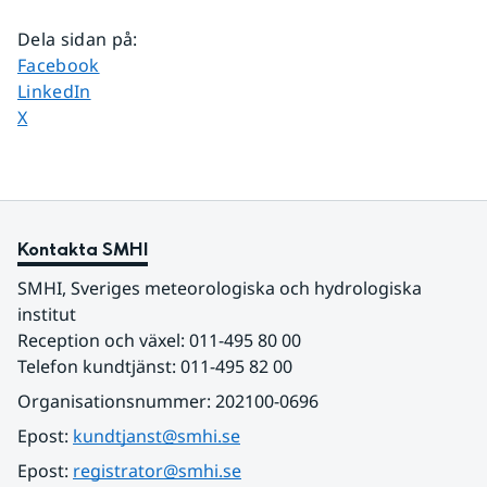
Dela sidan på
:
Dela sidan på
Facebook
Dela sidan på
LinkedIn
Dela sidan på
X
Kontakta SMHI
SMHI, Sveriges meteorologiska och hydrologiska 
institut
Reception och växel: 011-495 80 00
Telefon kundtjänst: 011-495 82 00
Organisationsnummer: 202100-0696
Epost: 
kundtjanst@smhi.se
Epost: 
registrator@smhi.se