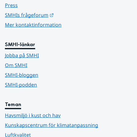
Press
Länk till annan webbplats.
SMHIs frågeforum
Mer kontaktinformation
SMHI-länkar
Jobba på SMHI
Om SMHI
SMHI-bloggen
SMHI-podden
Teman
Havsmiljö i kust och hav
Kunskapscentrum för klimatanpassning
Luftkvalitet