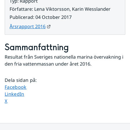
Typ
:
Rapport
Författare
:
Lena Viktorsson, Karin Wesslander
Publicerad
:
04 October 2017
Länk till annan webbplats.
Årsrapport 2016
Sammanfattning
Resultat från Sveriges nationella marina övervakning i 
den fria vattenmassan under året 2016. 
Dela sidan på
:
Dela sidan på
Facebook
Dela sidan på
LinkedIn
Dela sidan på
X