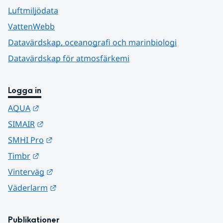
Luftmiljödata
VattenWebb
Datavärdskap, oceanografi och marinbiologi
Datavärdskap för atmosfärkemi
Logga in
Länk till annan webbplats.
AQUA
Länk till annan webbplats.
SIMAIR
Länk till annan webbplats.
SMHI Pro
Länk till annan webbplats.
Timbr
Länk till annan webbplats.
Vinterväg
Länk till annan webbplats.
Väderlarm
Publikationer