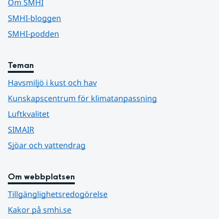
Om SMHI
SMHI-bloggen
SMHI-podden
Teman
Havsmiljö i kust och hav
Kunskapscentrum för klimatanpassning
Luftkvalitet
SIMAIR
Sjöar och vattendrag
Om webbplatsen
Tillgänglighetsredogörelse
Kakor på smhi.se