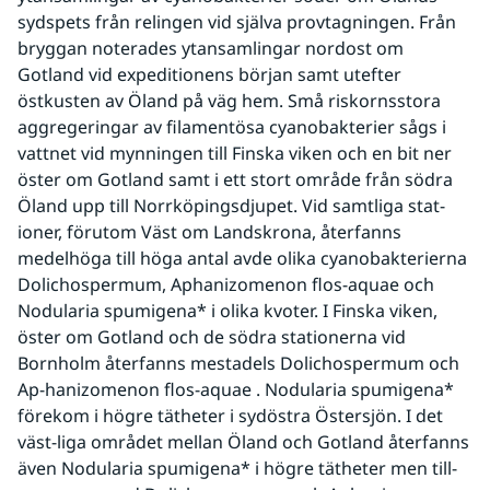
sydspets från relingen vid själva provtagningen. Från 
bryggan noterades ytansamlingar nordost om 
Gotland vid expeditionens början samt utefter 
östkusten av Öland på väg hem. Små riskornsstora 
aggregeringar av filamentösa cyanobakterier sågs i 
vattnet vid mynningen till Finska viken och en bit ner 
öster om Gotland samt i ett stort område från södra 
Öland upp till Norrköpingsdjupet. Vid samtliga stat-
ioner, förutom Väst om Landskrona, återfanns 
medelhöga till höga antal avde olika cyanobakterierna 
Dolichospermum, Aphanizomenon flos-aquae och 
Nodularia spumigena* i olika kvoter. I Finska viken, 
öster om Gotland och de södra stationerna vid 
Bornholm återfanns mestadels Dolichospermum och 
Ap-hanizomenon flos-aquae . Nodularia spumigena* 
förekom i högre tätheter i sydöstra Östersjön. I det 
väst-liga området mellan Öland och Gotland återfanns 
även Nodularia spumigena* i högre tätheter men till-