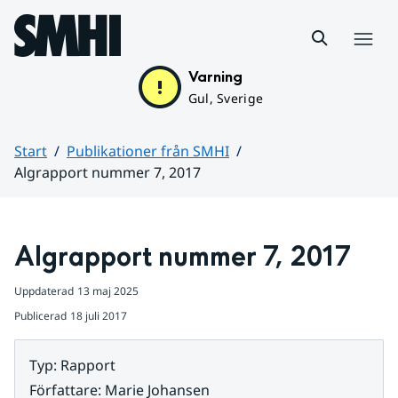
Hoppa till sidans innehåll
Meny
Varning
Gul, Sverige
Start
Publikationer från SMHI
Algrapport nummer 7, 2017
Huvudinnehåll
Algrapport nummer 7, 2017
Uppdaterad
13 maj 2025
Publicerad
18 juli 2017
Typ
:
Rapport
Författare
:
Marie Johansen