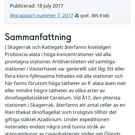
Publicerad
:
18 July 2017
Pdf, 385.9 kB.
Algrapport nummer 7, 2017
(pdf, 385.9 kB)
Sammanfattning
I Skagerrak och Kattegatt återfanns kiselalgen 
Proboscia alata i höga koncentrationer vid alla 
provtagna stationer. Artdiversiteten vid samtliga 
stationer i Västerhavet var generellt sätt låg. Ett eller 
flera kloro-fyllmaxima hittades vid alla stationer och 
här fanns förutom höga tätheter av P. alata även mer 
eller mindre högre tätheter av olika arter av 
dinoflagellatsläktet Ceratium. Vid Å17, den yttersta 
stationen i Skagerrak, återfanns ett antal celler av en 
liten thekat dinoflagellat som troligtvis tillhör det 
giftiga släktet Azadinium. Under expeditionen 
noterades endast några små tunna stråk av 
ytansamlingar av cyanobakterier söder om Ölands 