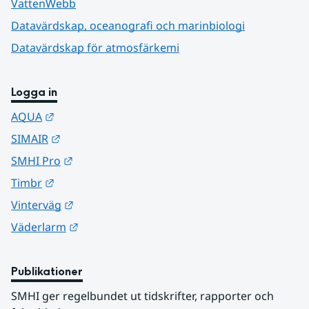
VattenWebb
Datavärdskap, oceanografi och marinbiologi
Datavärdskap för atmosfärkemi
Logga in
Länk till annan webbplats.
AQUA
Länk till annan webbplats.
SIMAIR
Länk till annan webbplats.
SMHI Pro
Länk till annan webbplats.
Timbr
Länk till annan webbplats.
Vinterväg
Länk till annan webbplats.
Väderlarm
Publikationer
SMHI ger regelbundet ut tidskrifter, rapporter och 