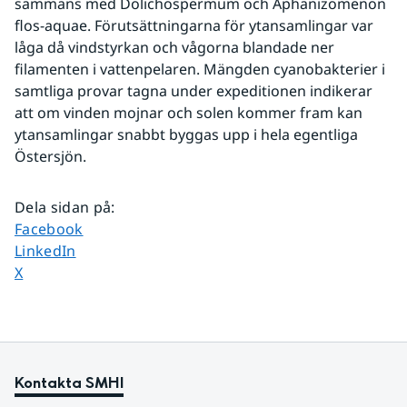
sammans med Dolichospermum och Aphanizomenon 
flos-aquae. Förutsättningarna för ytansamlingar var 
låga då vindstyrkan och vågorna blandade ner 
filamenten i vattenpelaren. Mängden cyanobakterier i 
samtliga provar tagna under expeditionen indikerar 
att om vinden mojnar och solen kommer fram kan 
ytansamlingar snabbt byggas upp i hela egentliga 
Östersjön.
Dela sidan på
:
Dela sidan på
Facebook
Dela sidan på
LinkedIn
Dela sidan på
X
Kontakta SMHI