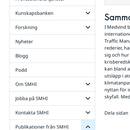
Undersidor
för
Data
Kunskapsbanken
Undersidor
Samma
för
Professionella
I Medvind b
Forskning
Undersidor
tjänster
för
internation
Kunskapsbanken
Traffic Man
Nyheter
Undersidor
för
rederier, h
Forskning
sig och hur
Blogg
krisberedsk
kan bland an
Podd
utsläpp i a
klimatanpa
Om SMHI
nyttan för 
SMHI
från
skyfall. Me
Jobba på SMHI
Undersidor
Publikationer
för
för
Om
Undersidor
Kontakta SMHI
Dela sidan
Undersidor
SMHI
för
Jobba
Publikationer från SMHI
Undersidor
på