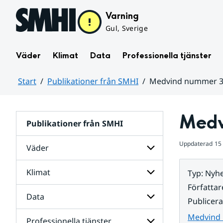
Hoppa till sidans innehåll
Varning
Gul, Sverige
Väder
Klimat
Data
Professionella tjänster
Start
Publikationer från SMHI
Medvind nummer 3
Huvudinnehåll
Medv
Publikationer från SMHI
Uppdaterad
15
Väder
Klimat
Typ
:
Nyhe
Undersidor
för
Författar
Väder
Data
Undersidor
Publicer
för
Klimat
Medvind 
Professionella tjänster