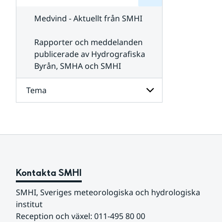
för
SMHI
Kontakta
Medvind - Aktuellt från SMHI
SMHI
Rapporter och meddelanden
publicerade av Hydrografiska
Byrån, SMHA och SMHI
Tema
Undersidor
för
Tema
Kontakta SMHI
SMHI, Sveriges meteorologiska och hydrologiska 
institut
Reception och växel: 011-495 80 00