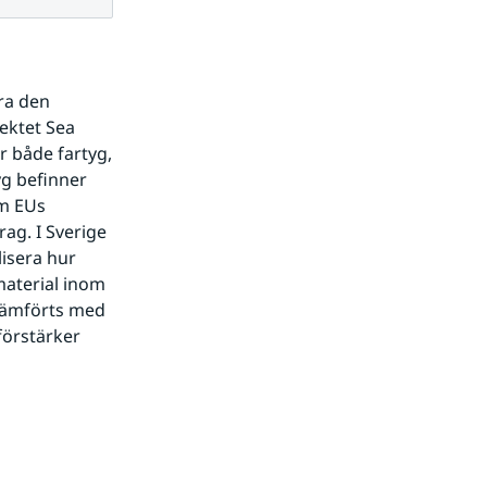
a den 
ektet Sea 
 både fartyg, 
g befinner 
m EUs 
ag. I Sverige 
isera hur 
aterial inom 
ämförts med 
örstärker 