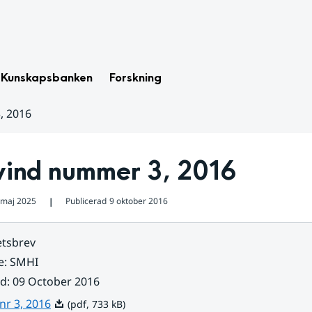
Kunskapsbanken
Forskning
, 2016
ind nummer 3, 2016
 maj 2025
Publicerad
9 oktober 2016
❘
tsbrev
e
:
SMHI
ad
:
09 October 2016
Pdf, 733 kB.
nr 3, 2016
(pdf, 733 kB)