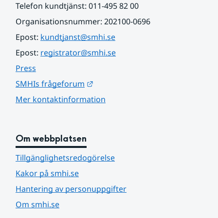
Telefon kundtjänst: 011-495 82 00
Organisationsnummer: 202100-0696
Epost: 
kundtjanst@smhi.se
Epost: 
registrator@smhi.se
Press
Länk till annan webbplats.
SMHIs frågeforum
Mer kontaktinformation
Om webbplatsen
Tillgänglighetsredogörelse
Kakor på smhi.se
Hantering av personuppgifter
Om smhi.se