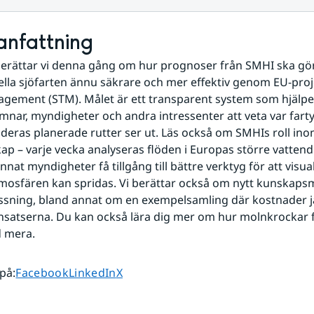
nfattning
erättar vi denna gång om hur prognoser från SMHI ska gör
ella sjöfarten ännu säkrare och mer effektiv genom EU-proj
agement (STM). Målet är ett transparent system som hjälper
amnar, myndigheter och andra intressenter att veta var farty
 deras planerade rutter ser ut. Läs också om SMHIs roll ino
ap – varje vecka analyseras flöden i Europas större vattendr
nat myndigheter få tillgång till bättre verktyg för att visual
tmosfären kan spridas. Vi berättar också om nytt kunskapsm
ssning, bland annat om en exempelsamling där kostnader j
insatserna. Du kan också lära dig mer om hur molnkrockar f
d mera.
Dela sidan på
Dela sidan på
Dela sidan på
 på
:
Facebook
LinkedIn
X