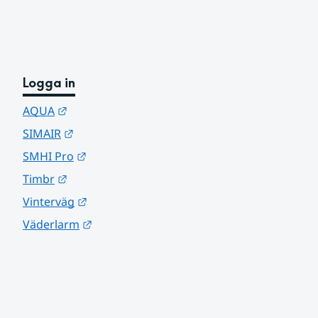
Logga in
Länk till annan webbplats.
AQUA
Länk till annan webbplats.
SIMAIR
Länk till annan webbplats.
SMHI Pro
Länk till annan webbplats.
Timbr
Länk till annan webbplats.
Vinterväg
Länk till annan webbplats.
Väderlarm