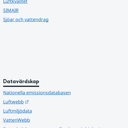
Luftkvalitet
SIMAIR
Sjöar och vattendrag
Datavärdskap
Nationella emissionsdatabasen
Länk till annan webbplats.
Luftwebb
Luftmiljödata
VattenWebb