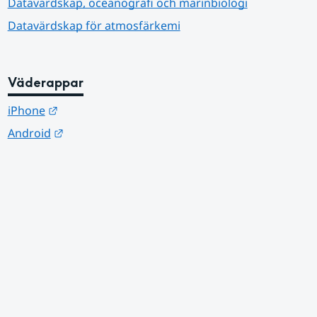
Datavärdskap, oceanografi och marinbiologi
Datavärdskap för atmosfärkemi
Väderappar
Länk till annan webbplats.
iPhone
Länk till annan webbplats.
Android