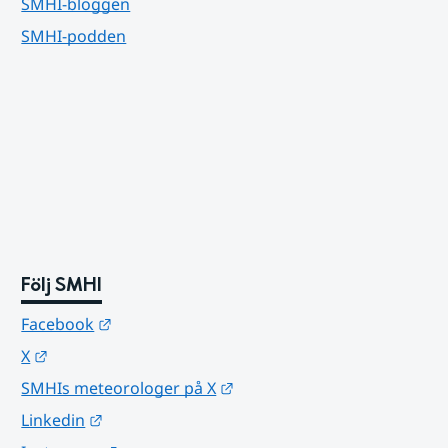
SMHI-bloggen
SMHI-podden
Följ SMHI
Länk till annan webbplats.
Facebook
Länk till annan webbplats.
X
Länk till annan webbplats.
SMHIs meteorologer på X
Länk till annan webbplats.
Linkedin