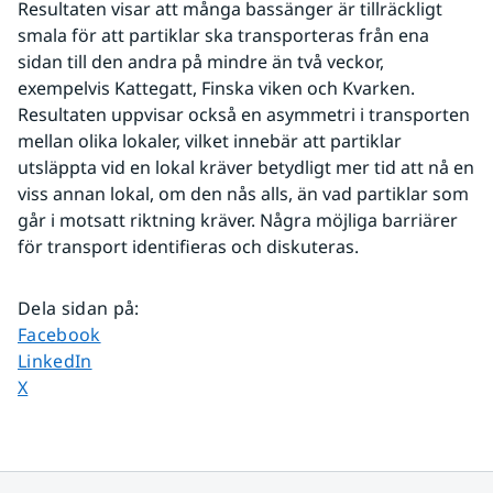
Resultaten visar att många bassänger är tillräckligt 
smala för att partiklar ska transporteras från ena 
sidan till den andra på mindre än två veckor, 
exempelvis Kattegatt, Finska viken och Kvarken. 
Resultaten uppvisar också en asymmetri i transporten 
mellan olika lokaler, vilket innebär att partiklar 
utsläppta vid en lokal kräver betydligt mer tid att nå en 
viss annan lokal, om den nås alls, än vad partiklar som 
går i motsatt riktning kräver. Några möjliga barriärer 
för transport identifieras och diskuteras.
Dela sidan på
:
Dela sidan på
Facebook
Dela sidan på
LinkedIn
Dela sidan på
X