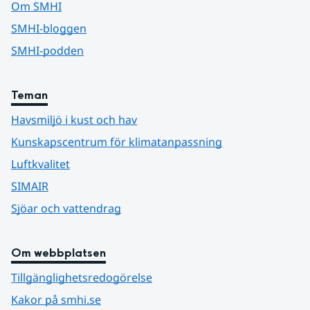
Om SMHI
SMHI-bloggen
SMHI-podden
Teman
Havsmiljö i kust och hav
Kunskapscentrum för klimatanpassning
Luftkvalitet
SIMAIR
Sjöar och vattendrag
Om webbplatsen
Tillgänglighetsredogörelse
Kakor på smhi.se