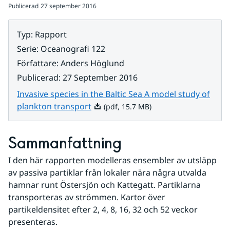
Publicerad
27 september 2016
Typ
:
Rapport
Serie
:
Oceanografi 122
Författare
:
Anders Höglund
Publicerad
:
27 September 2016
Invasive species in the Baltic Sea A model study of
Pdf, 15.7 MB.
plankton transport
(pdf, 15.7 MB)
Sammanfattning
I den här rapporten modelleras ensembler av utsläpp 
av passiva partiklar från lokaler nära några utvalda 
hamnar runt Östersjön och Kattegatt. Partiklarna 
transporteras av strömmen. Kartor över 
partikeldensitet efter 2, 4, 8, 16, 32 och 52 veckor 
presenteras.