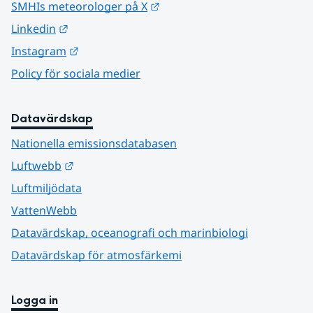
Länk till annan webbplats.
SMHIs meteorologer på X
Länk till annan webbplats.
Linkedin
Länk till annan webbplats.
Instagram
Policy för sociala medier
Datavärdskap
Nationella emissionsdatabasen
Länk till annan webbplats.
Luftwebb
Luftmiljödata
VattenWebb
Datavärdskap, oceanografi och marinbiologi
Datavärdskap för atmosfärkemi
Logga in