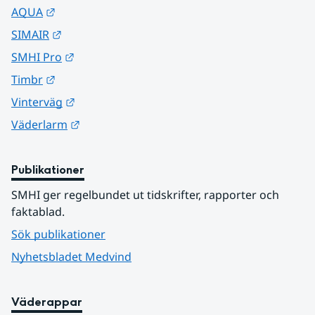
Länk till annan webbplats.
AQUA
Länk till annan webbplats.
SIMAIR
Länk till annan webbplats.
SMHI Pro
Länk till annan webbplats.
Timbr
Länk till annan webbplats.
Vinterväg
Länk till annan webbplats.
Väderlarm
Publikationer
SMHI ger regelbundet ut tidskrifter, rapporter och 
faktablad.
Sök publikationer
Nyhetsbladet Medvind
Väderappar