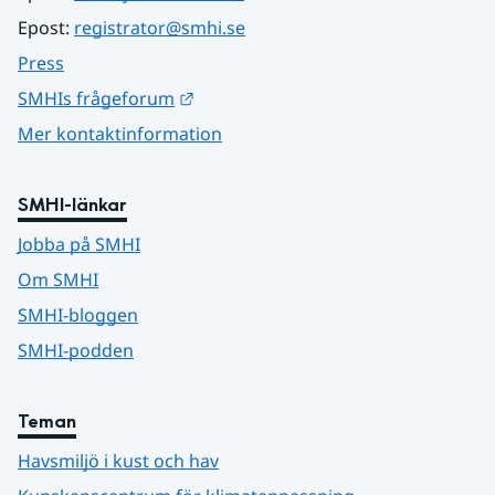
Epost: 
registrator@smhi.se
Press
Länk till annan webbplats.
SMHIs frågeforum
Mer kontaktinformation
SMHI-länkar
Jobba på SMHI
Om SMHI
SMHI-bloggen
SMHI-podden
Teman
Havsmiljö i kust och hav