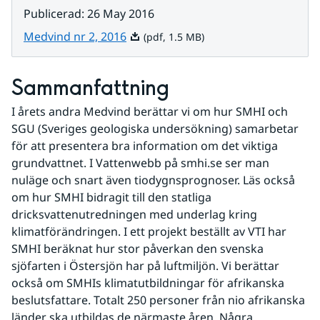
Publicerad
:
26 May 2016
Pdf, 1.5 MB.
Medvind nr 2, 2016
(pdf, 1.5 MB)
Sammanfattning
I årets andra Medvind berättar vi om hur SMHI och 
SGU (Sveriges geologiska undersökning) samarbetar 
för att presentera bra information om det viktiga 
grundvattnet. I Vattenwebb på smhi.se ser man 
nuläge och snart även tiodygnsprognoser. Läs också 
om hur SMHI bidragit till den statliga 
dricksvattenutredningen med underlag kring 
klimatförändringen. I ett projekt beställt av VTI har 
SMHI beräknat hur stor påverkan den svenska 
sjöfarten i Östersjön har på luftmiljön. Vi berättar 
också om SMHIs klimatutbildningar för afrikanska 
beslutsfattare. Totalt 250 personer från nio afrikanska 
länder ska utbildas de närmaste åren. Några 