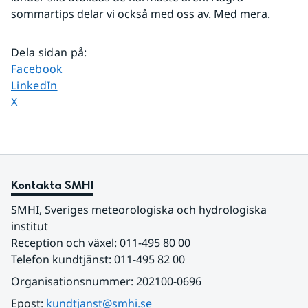
sommartips delar vi också med oss av. Med mera.
Dela sidan på
:
Dela sidan på
Facebook
Dela sidan på
LinkedIn
Dela sidan på
X
Kontakta SMHI
SMHI, Sveriges meteorologiska och hydrologiska 
institut
Reception och växel: 011-495 80 00
Telefon kundtjänst: 011-495 82 00
Organisationsnummer: 202100-0696
Epost: 
kundtjanst@smhi.se