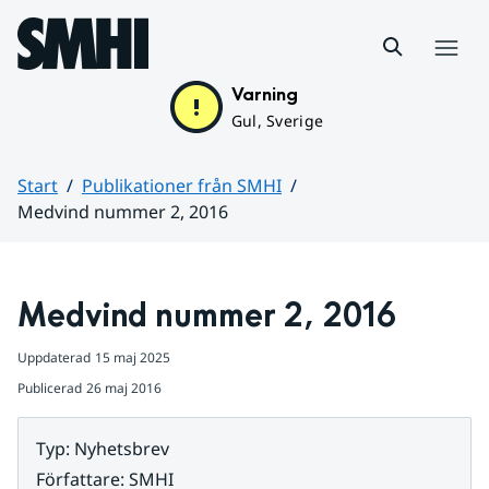
Hoppa till sidans innehåll
Meny
Varning
Gul, Sverige
Start
Publikationer från SMHI
Medvind nummer 2, 2016
Huvudinnehåll
Medvind nummer 2, 2016
Uppdaterad
15 maj 2025
Publicerad
26 maj 2016
Typ
:
Nyhetsbrev
Författare
:
SMHI