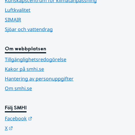
Kunskapscentrum för klimatanpassning
Luftkvalitet
SIMAIR
Sjöar och vattendrag
Om webbplatsen
Tillgänglighetsredogörelse
Kakor på smhi.se
Hantering av personuppgifter
Om smhi.se
Följ SMHI
Länk till annan webbplats.
Facebook
Länk till annan webbplats.
X