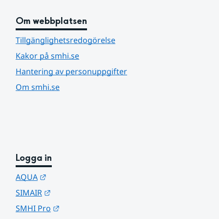
Om webbplatsen
Tillgänglighetsredogörelse
Kakor på smhi.se
Hantering av personuppgifter
Om smhi.se
Logga in
Länk till annan webbplats.
AQUA
Länk till annan webbplats.
SIMAIR
Länk till annan webbplats.
SMHI Pro