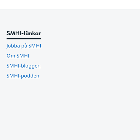
SMHI-länkar
Jobba på SMHI
Om SMHI
SMHI-bloggen
SMHI-podden