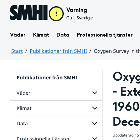
Hoppa till sidans innehåll
Varning
Gul, Sverige
Väder
Klimat
Data
Professionella tjänster
Start
Publikationer från SMHI
Oxygen Survey in th
Huvudinnehåll
Oxyge
Publikationer från SMHI
- Ext
Väder
1960-
Klimat
Undersidor
för
Dece
Väder
Data
Undersidor
för
Klimat
Uppdaterad
15
Professionella tjänster