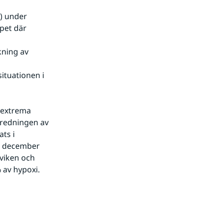
) under 
pet där 
ning av 
ituationen i 
e extrema
redningen av 
ts i 
i december 
viken och 
 av hypoxi.