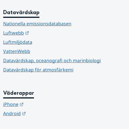
Datavärdskap
Nationella emissionsdatabasen
Länk till annan webbplats.
Luftwebb
Luftmiljödata
VattenWebb
Datavärdskap, oceanografi och marinbiologi
Datavärdskap för atmosfärkemi
Väderappar
Länk till annan webbplats.
iPhone
Länk till annan webbplats.
Android