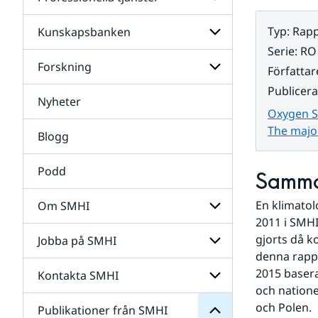
Undersidor
för
Data
Typ
:
Rapp
Kunskapsbanken
Undersidor
för
Serie
:
RO
Professionella
Forskning
Undersidor
Författar
tjänster
för
Publicer
Kunskapsbanken
Nyheter
Undersidor
Oxygen Su
för
Forskning
The majo
Blogg
Podd
Samma
En klimatol
Om SMHI
SMHI
2011 i SMHI
från
gjorts då k
Jobba på SMHI
Undersidor
Publikationer
för
denna rappo
för
Om
Undersidor
2015 basera
Kontakta SMHI
Undersidor
SMHI
för
och natione
Jobba
och Polen.
Publikationer från SMHI
Undersidor
på