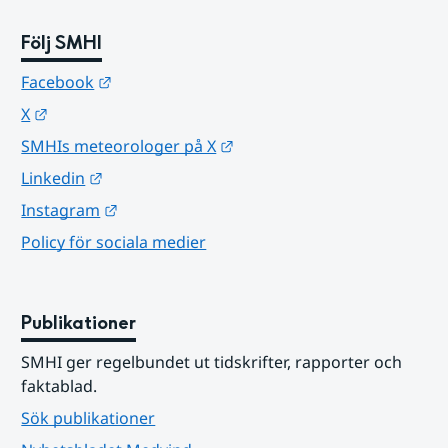
Följ SMHI
Länk till annan webbplats.
Facebook
Länk till annan webbplats.
X
Länk till annan webbplats.
SMHIs meteorologer på X
Länk till annan webbplats.
Linkedin
Länk till annan webbplats.
Instagram
Policy för sociala medier
Publikationer
SMHI ger regelbundet ut tidskrifter, rapporter och 
faktablad.
Sök publikationer