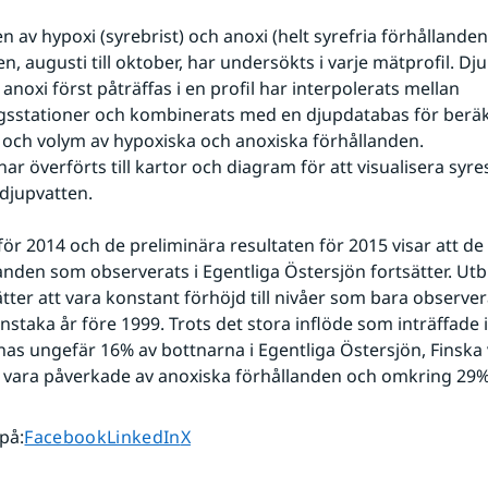
 av hypoxi (syrebrist) och anoxi (helt syrefria förhållanden
, augusti till oktober, har undersökts i varje mätprofil. Dju
 anoxi först påträffas i en profil har interpolerats mellan 
gsstationer och kombinerats med en djupdatabas för beräk
och volym av hypoxiska och anoxiska förhållanden.
ar överförts till kartor och diagram för att visualisera syres
djupvatten.
för 2014 och de preliminära resultaten för 2015 visar att d
anden som observerats i Egentliga Östersjön fortsätter. Utb
tter att vara konstant förhöjd till nivåer som bara observera
nstaka år före 1999. Trots det stora inflöde som inträffade 
as ungefär 16% av bottnarna i Egentliga Östersjön, Finska 
 vara påverkade av anoxiska förhållanden och omkring 29%
Dela sidan på
Dela sidan på
Dela sidan på
 på
:
Facebook
LinkedIn
X