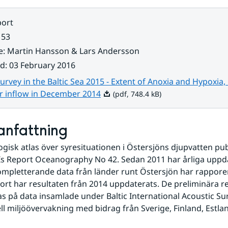
ort
 53
e
:
Martin Hansson & Lars Andersson
ad
:
03 February 2016
rvey in the Baltic Sea 2015 - Extent of Anoxia and Hypoxia,
Pdf, 748.4 kB.
r inflow in December 2014
(pdf, 748.4 kB)
nfattning
ogisk atlas över syresituationen i Östersjöns djupvatten pub
s Report Oceanography No 42. Sedan 2011 har årliga uppda
ompletterande data från länder runt Östersjön har rapporerats
rt har resultaten från 2014 uppdaterats. De preliminära res
s på data insamlade under Baltic International Acoustic Sur
ll miljöövervakning med bidrag från Sverige, Finland, Estlan