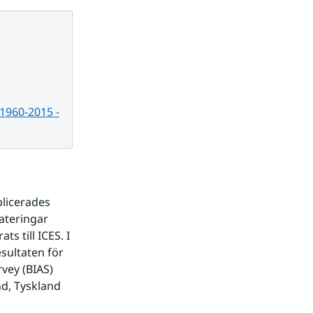
 1960-2015 -
licerades 
teringar 
 till ICES. I 
ultaten för 
vey (BIAS) 
d, Tyskland 