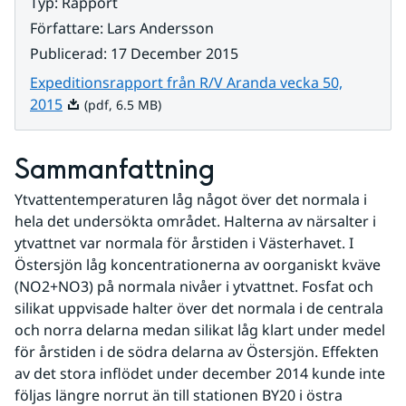
Typ
:
Rapport
Författare
:
Lars Andersson
Publicerad
:
17 December 2015
Expeditionsrapport från R/V Aranda vecka 50,
Pdf, 6.5 MB.
2015
(pdf, 6.5 MB)
Sammanfattning
Ytvattentemperaturen låg något över det normala i 
hela det undersökta området. Halterna av närsalter i 
ytvattnet var normala för årstiden i Västerhavet. I 
Östersjön låg koncentrationerna av oorganiskt kväve 
(NO2+NO3) på normala nivåer i ytvattnet. Fosfat och 
silikat uppvisade halter över det normala i de centrala 
och norra delarna medan silikat låg klart under medel 
för årstiden i de södra delarna av Östersjön. Effekten 
av det stora inflödet under december 2014 kunde inte 
följas längre norrut än till stationen BY20 i östra 