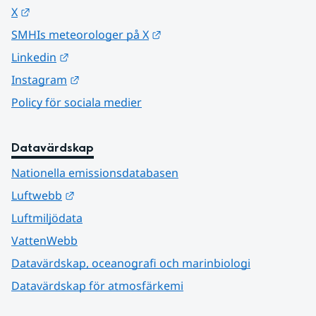
Länk till annan webbplats.
X
Länk till annan webbplats.
SMHIs meteorologer på X
Länk till annan webbplats.
Linkedin
Länk till annan webbplats.
Instagram
Policy för sociala medier
Datavärdskap
Nationella emissionsdatabasen
Länk till annan webbplats.
Luftwebb
Luftmiljödata
VattenWebb
Datavärdskap, oceanografi och marinbiologi
Datavärdskap för atmosfärkemi