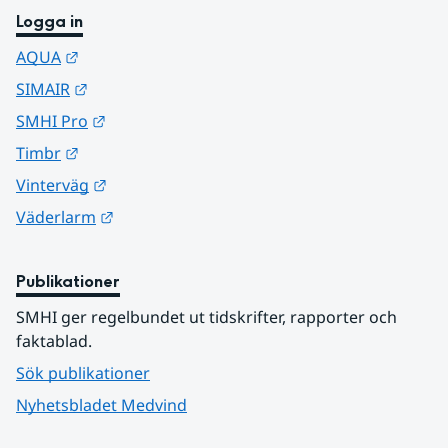
Logga in
Länk till annan webbplats.
AQUA
Länk till annan webbplats.
SIMAIR
Länk till annan webbplats.
SMHI Pro
Länk till annan webbplats.
Timbr
Länk till annan webbplats.
Vinterväg
Länk till annan webbplats.
Väderlarm
Publikationer
SMHI ger regelbundet ut tidskrifter, rapporter och 
faktablad.
Sök publikationer
Nyhetsbladet Medvind