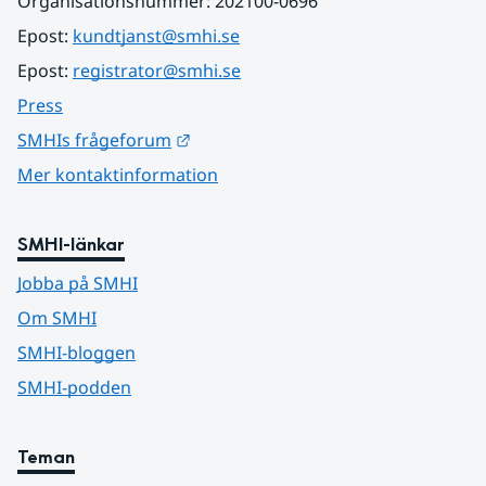
Organisationsnummer: 202100-0696
Epost: 
kundtjanst@smhi.se
Epost: 
registrator@smhi.se
Press
Länk till annan webbplats.
SMHIs frågeforum
Mer kontaktinformation
SMHI-länkar
Jobba på SMHI
Om SMHI
SMHI-bloggen
SMHI-podden
Teman