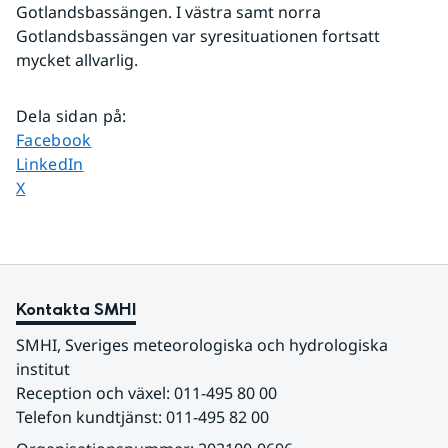
Gotlandsbassängen. I västra samt norra 
Gotlandsbassängen var syresituationen fortsatt 
mycket allvarlig.
Dela sidan på
:
Dela sidan på
Facebook
Dela sidan på
LinkedIn
Dela sidan på
X
Kontakta SMHI
SMHI, Sveriges meteorologiska och hydrologiska 
institut
Reception och växel: 011-495 80 00
Telefon kundtjänst: 011-495 82 00