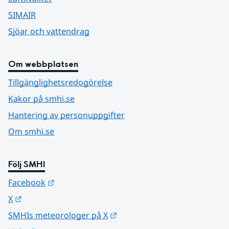
SIMAIR
Sjöar och vattendrag
Om webbplatsen
Tillgänglighetsredogörelse
Kakor på smhi.se
Hantering av personuppgifter
Om smhi.se
Följ SMHI
Länk till annan webbplats.
Facebook
Länk till annan webbplats.
X
Länk till annan webbplats.
SMHIs meteorologer på X