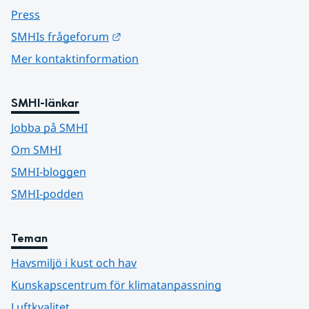
Press
Länk till annan webbplats.
SMHIs frågeforum
Mer kontaktinformation
SMHI-länkar
Jobba på SMHI
Om SMHI
SMHI-bloggen
SMHI-podden
Teman
Havsmiljö i kust och hav
Kunskapscentrum för klimatanpassning
Luftkvalitet