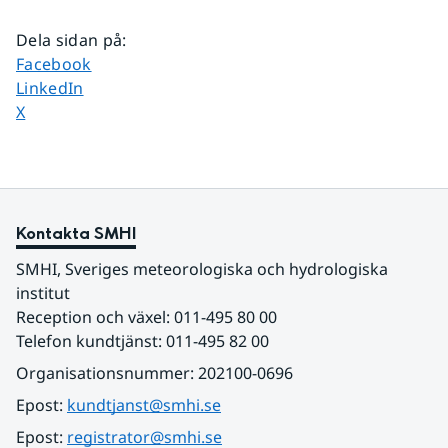
Dela sidan på
:
Dela sidan på
Facebook
Dela sidan på
LinkedIn
Dela sidan på
X
Kontakta SMHI
SMHI, Sveriges meteorologiska och hydrologiska 
institut
Reception och växel: 011-495 80 00
Telefon kundtjänst: 011-495 82 00
Organisationsnummer: 202100-0696
Epost: 
kundtjanst@smhi.se
Epost: 
registrator@smhi.se