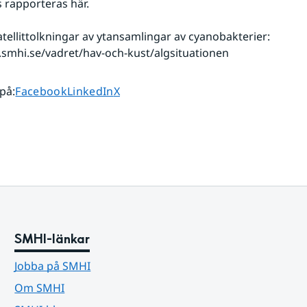
 rapporteras här.
atellittolkningar av ytansamlingar av cyanobakterier: 
smhi.se/vadret/hav-och-kust/algsituationen
Dela sidan på
Dela sidan på
Dela sidan på
 på
:
Facebook
LinkedIn
X
SMHI-länkar
Jobba på SMHI
Om SMHI