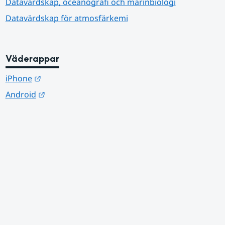
Datavärdskap, oceanografi och marinbiologi
Datavärdskap för atmosfärkemi
Väderappar
Länk till annan webbplats.
iPhone
Länk till annan webbplats.
Android