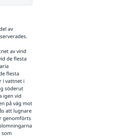
el av 
bserverades.
net av vind 
d de flesta 
ria 
 flesta 
 vattnet i 
g söderut 
igen vid 
n på väg mot 
 att lugnare 
r genomförts 
blomningarna 
 som 