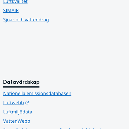
Luftkvalitet
SIMAIR
Sjöar och vattendrag
Datavärdskap
Nationella emissionsdatabasen
Länk till annan webbplats.
Luftwebb
Luftmiljödata
VattenWebb