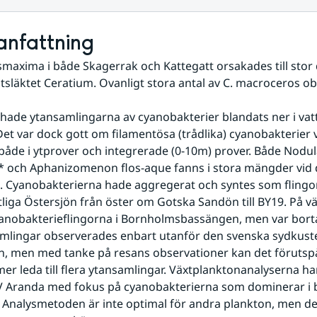
nfattning
maxima i både Skagerrak och Kattegatt orsakades till stor d
atsläktet Ceratium. Ovanligt stora antal av C. macroceros o
 hade ytansamlingarna av cyanobakterier blandats ner i vatt
Det var dock gott om filamentösa (trådlika) cyanobakterier vi
, både i ytprover och integrerade (0-10m) prover. Både Nodula
och Aphanizomenon flos-aque fanns i stora mängder vid de
. Cyanobakterierna hade aggregerat och syntes som flingor i
liga Östersjön från öster om Gotska Sandön till BY19. På vä
nobakterieflingorna i Bornholmsbassängen, men var borta 
mlingar observerades enbart utanför den svenska sydkuste
 men med tanke på resans observationer kan det förutspås
r leda till flera ytansamlingar. Växtplanktonanalyserna ha
 Aranda med fokus på cyanobakterierna som dominerar i 
. Analysmetoden är inte optimal för andra plankton, men de