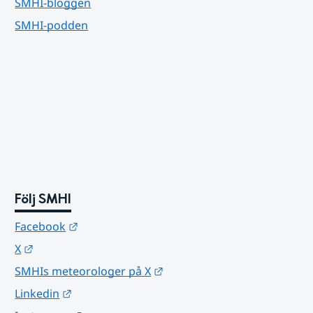
SMHI-bloggen
SMHI-podden
Följ SMHI
Länk till annan webbplats.
Facebook
Länk till annan webbplats.
X
Länk till annan webbplats.
SMHIs meteorologer på X
Länk till annan webbplats.
Linkedin