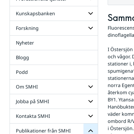
Undersidor
för
Data
Kunskapsbanken
Undersidor
Samma
för
Professionella
Fluorescens
Forskning
Undersidor
tjänster
för
dinoflagell
Kunskapsbanken
Nyheter
Undersidor
för
I Östersjön
Forskning
och vågor. 
Blogg
stationer i
spumigena* 
Podd
stationerna
norra Egent
Om SMHI
återkom cya
SMHI
från
BY1. Ytansa
Jobba på SMHI
Undersidor
Publikationer
Hanöbukten,
för
för
Om
väder komme
Undersidor
Kontakta SMHI
Undersidor
SMHI
ombord R/V
för
Jobba
i Östersjön
Publikationer från SMHI
Undersidor
på