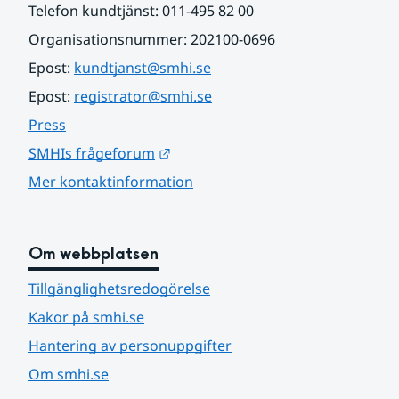
Telefon kundtjänst: 011-495 82 00
Organisationsnummer: 202100-0696
Epost: 
kundtjanst@smhi.se
Epost: 
registrator@smhi.se
Press
Länk till annan webbplats.
SMHIs frågeforum
Mer kontaktinformation
Om webbplatsen
Tillgänglighetsredogörelse
Kakor på smhi.se
Hantering av personuppgifter
Om smhi.se