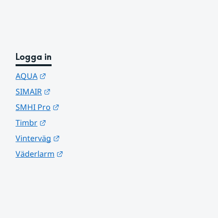
Logga in
Länk till annan webbplats.
AQUA
Länk till annan webbplats.
SIMAIR
Länk till annan webbplats.
SMHI Pro
Länk till annan webbplats.
Timbr
Länk till annan webbplats.
Vinterväg
Länk till annan webbplats.
Väderlarm