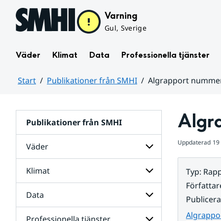
Hoppa till sidans innehåll
Varning
Gul, Sverige
Väder
Klimat
Data
Professionella tjänster
Start
Publikationer från SMHI
Algrapport nummer
Huvudinnehåll
Algr
Publikationer från SMHI
Uppdaterad
19
Väder
Klimat
Typ
:
Rapp
Undersidor
för
Författar
Väder
Data
Undersidor
Publicer
för
Klimat
Algrappo
Professionella tjänster