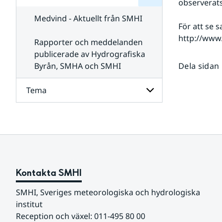
observerats
för
SMHI
Kontakta
Medvind - Aktuellt från SMHI
SMHI
För att se s
http://www.
Rapporter och meddelanden
publicerade av Hydrografiska
Byrån, SMHA och SMHI
Dela sidan
Tema
Undersidor
för
Tema
Kontakta SMHI
SMHI, Sveriges meteorologiska och hydrologiska 
institut
Reception och växel: 011-495 80 00