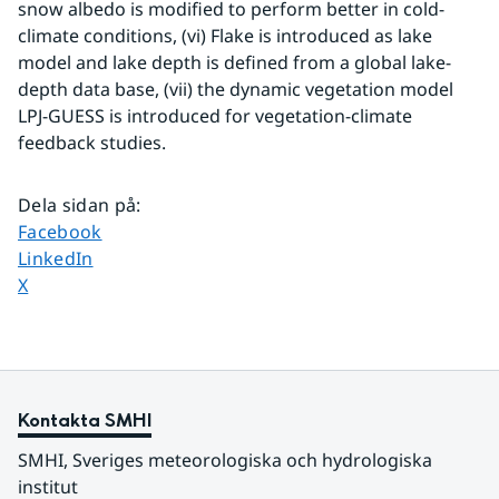
snow albedo is modified to perform better in cold-
climate conditions, (vi) Flake is introduced as lake 
model and lake depth is defined from a global lake-
depth data base, (vii) the dynamic vegetation model 
LPJ-GUESS is introduced for vegetation-climate 
feedback studies.
Dela sidan på
:
Dela sidan på
Facebook
Dela sidan på
LinkedIn
Dela sidan på
X
Kontakta SMHI
SMHI, Sveriges meteorologiska och hydrologiska 
institut