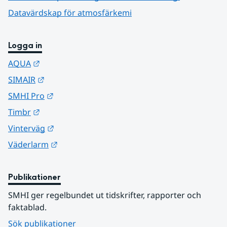
Datavärdskap för atmosfärkemi
Logga in
Länk till annan webbplats.
AQUA
Länk till annan webbplats.
SIMAIR
Länk till annan webbplats.
SMHI Pro
Länk till annan webbplats.
Timbr
Länk till annan webbplats.
Vinterväg
Länk till annan webbplats.
Väderlarm
Publikationer
SMHI ger regelbundet ut tidskrifter, rapporter och 
faktablad.
Sök publikationer