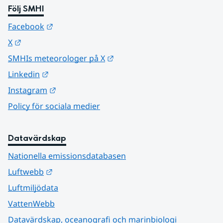
Följ SMHI
Länk till annan webbplats.
Facebook
Länk till annan webbplats.
X
Länk till annan webbplats.
SMHIs meteorologer på X
Länk till annan webbplats.
Linkedin
Länk till annan webbplats.
Instagram
Policy för sociala medier
Datavärdskap
Nationella emissionsdatabasen
Länk till annan webbplats.
Luftwebb
Luftmiljödata
VattenWebb
Datavärdskap, oceanografi och marinbiologi