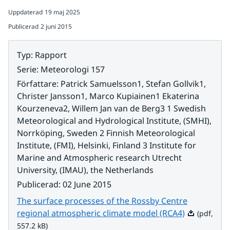
Uppdaterad
19 maj 2025
Publicerad
2 juni 2015
Typ
:
Rapport
Serie
:
Meteorologi 157
Författare
:
Patrick Samuelsson1, Stefan Gollvik1,
Christer Jansson1, Marco Kupiainen1 Ekaterina
Kourzeneva2, Willem Jan van de Berg3 1 Swedish
Meteorological and Hydrological Institute, (SMHI),
Norrköping, Sweden 2 Finnish Meteorological
Institute, (FMI), Helsinki, Finland 3 Institute for
Marine and Atmospheric research Utrecht
University, (IMAU), the Netherlands
Publicerad
:
02 June 2015
The surface processes of the Rossby Centre
Pdf, 557.2 k
regional atmospheric climate model (RCA4)
(pdf,
557.2 kB)