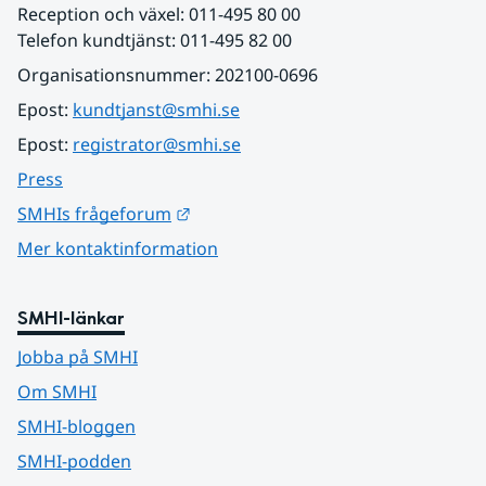
Reception och växel: 011-495 80 00
Telefon kundtjänst: 011-495 82 00
Organisationsnummer: 202100-0696
Epost: 
kundtjanst@smhi.se
Epost: 
registrator@smhi.se
Press
Länk till annan webbplats.
SMHIs frågeforum
Mer kontaktinformation
SMHI-länkar
Jobba på SMHI
Om SMHI
SMHI-bloggen
SMHI-podden