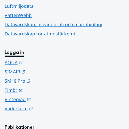
Luftmiljödata
VattenWebb
Datavärdskap, oceanografi och marinbiologi
Datavärdskap för atmosfärkemi
Logga in
Länk till annan webbplats.
AQUA
Länk till annan webbplats.
SIMAIR
Länk till annan webbplats.
SMHI Pro
Länk till annan webbplats.
Timbr
Länk till annan webbplats.
Vinterväg
Länk till annan webbplats.
Väderlarm
Publikationer