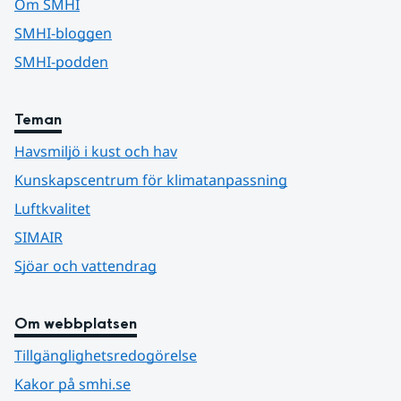
Om SMHI
SMHI-bloggen
SMHI-podden
Teman
Havsmiljö i kust och hav
Kunskapscentrum för klimatanpassning
Luftkvalitet
SIMAIR
Sjöar och vattendrag
Om webbplatsen
Tillgänglighetsredogörelse
Kakor på smhi.se