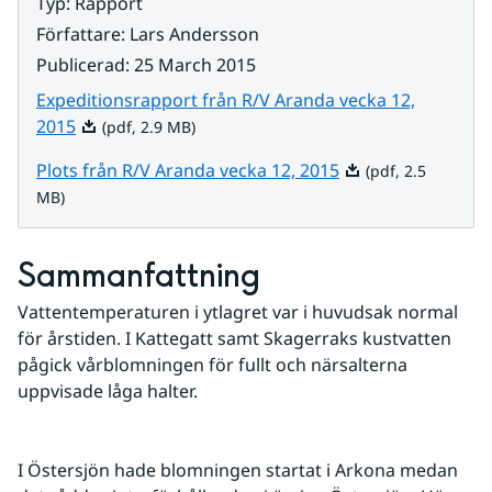
Typ
:
Rapport
Författare
:
Lars Andersson
Publicerad
:
25 March 2015
Expeditionsrapport från R/V Aranda vecka 12,
Pdf, 2.9 MB.
2015
(pdf, 2.9 MB)
Pdf, 2.5 MB.
Plots från R/V Aranda vecka 12, 2015
(pdf, 2.5
MB)
Sammanfattning
Vattentemperaturen i ytlagret var i huvudsak normal 
för årstiden. I Kattegatt samt Skagerraks kustvatten 
pågick vårblomningen för fullt och närsalterna 
uppvisade låga halter.
I Östersjön hade blomningen startat i Arkona medan 