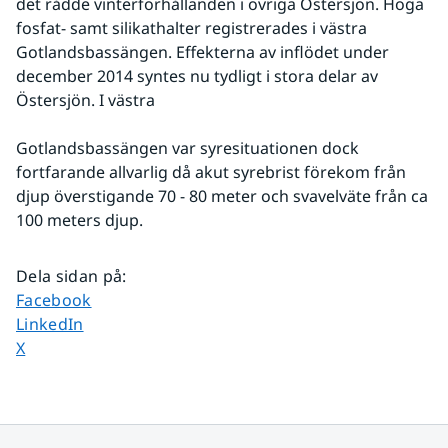
det rådde vinterförhållanden i övriga Östersjön. Höga 
fosfat- samt silikathalter registrerades i västra 
Gotlandsbassängen. Effekterna av inflödet under 
december 2014 syntes nu tydligt i stora delar av 
Östersjön. I västra
Gotlandsbassängen var syresituationen dock 
fortfarande allvarlig då akut syrebrist förekom från 
djup överstigande 70 - 80 meter och svavelväte från ca 
100 meters djup.
Dela sidan på
:
Dela sidan på
Facebook
Dela sidan på
LinkedIn
Dela sidan på
X