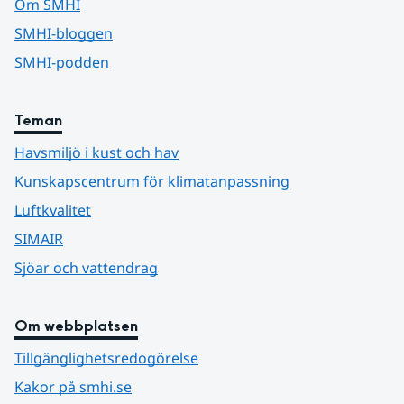
Om SMHI
SMHI-bloggen
SMHI-podden
Teman
Havsmiljö i kust och hav
Kunskapscentrum för klimatanpassning
Luftkvalitet
SIMAIR
Sjöar och vattendrag
Om webbplatsen
Tillgänglighetsredogörelse
Kakor på smhi.se