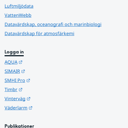
Luftmiljödata
VattenWebb
Datavärdskap, oceanografi och marinbiologi
Datavärdskap för atmosfärkemi
Logga in
Länk till annan webbplats.
AQUA
Länk till annan webbplats.
SIMAIR
Länk till annan webbplats.
SMHI Pro
Länk till annan webbplats.
Timbr
Länk till annan webbplats.
Vinterväg
Länk till annan webbplats.
Väderlarm
Publikationer