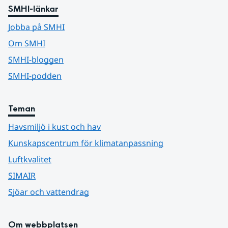
SMHI-länkar
Jobba på SMHI
Om SMHI
SMHI-bloggen
SMHI-podden
Teman
Havsmiljö i kust och hav
Kunskapscentrum för klimatanpassning
Luftkvalitet
SIMAIR
Sjöar och vattendrag
Om webbplatsen