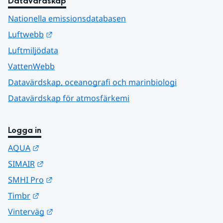
Datavärdskap
Nationella emissionsdatabasen
Länk till annan webbplats.
Luftwebb
Luftmiljödata
VattenWebb
Datavärdskap, oceanografi och marinbiologi
Datavärdskap för atmosfärkemi
Logga in
Länk till annan webbplats.
AQUA
Länk till annan webbplats.
SIMAIR
Länk till annan webbplats.
SMHI Pro
Länk till annan webbplats.
Timbr
Länk till annan webbplats.
Vinterväg