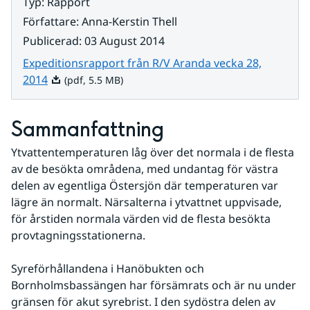
Typ
:
Rapport
Författare
:
Anna-Kerstin Thell
Publicerad
:
03 August 2014
Expeditionsrapport från R/V Aranda vecka 28,
Pdf, 5.5 MB.
2014
(pdf, 5.5 MB)
Sammanfattning
Ytvattentemperaturen låg över det normala i de flesta 
av de besökta områdena, med undantag för västra 
delen av egentliga Östersjön där temperaturen var 
lägre än normalt. Närsalterna i ytvattnet uppvisade, 
för årstiden normala värden vid de flesta besökta 
provtagningsstationerna.
Syreförhållandena i Hanöbukten och 
Bornholmsbassängen har försämrats och är nu under 
gränsen för akut syrebrist. I den sydöstra delen av 