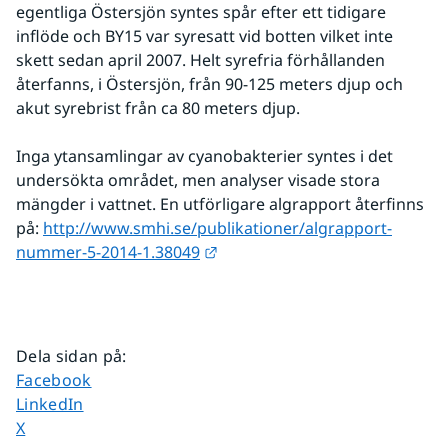
egentliga Östersjön syntes spår efter ett tidigare 
inflöde och BY15 var syresatt vid botten vilket inte 
skett sedan april 2007. Helt syrefria förhållanden 
återfanns, i Östersjön, från 90-125 meters djup och 
akut syrebrist från ca 80 meters djup.
Inga ytansamlingar av cyanobakterier syntes i det 
undersökta området, men analyser visade stora 
mängder i vattnet. En utförligare algrapport återfinns 
på: 
http://www.smhi.se/publikationer/algrapport-
Länk till annan webbplats.
nummer-5-2014-1.38049
Dela sidan på
:
Dela sidan på
Facebook
Dela sidan på
LinkedIn
Dela sidan på
X