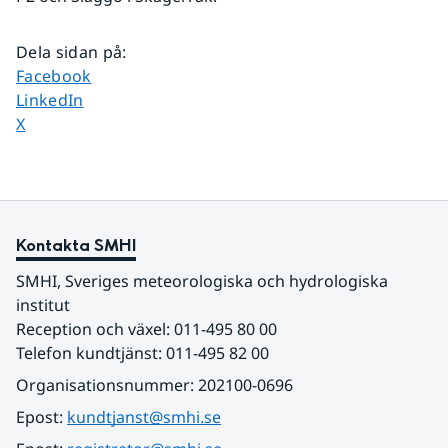
Dela sidan på
:
Dela sidan på
Facebook
Dela sidan på
LinkedIn
Dela sidan på
X
Kontakta SMHI
SMHI, Sveriges meteorologiska och hydrologiska 
institut
Reception och växel: 011-495 80 00
Telefon kundtjänst: 011-495 82 00
Organisationsnummer: 202100-0696
Epost: 
kundtjanst@smhi.se