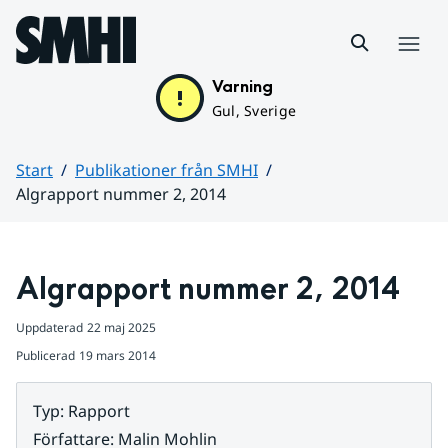
Hoppa till sidans innehåll
Meny
Varning
Gul, Sverige
Start
Publikationer från SMHI
Algrapport nummer 2, 2014
Huvudinnehåll
Algrapport nummer 2, 2014
Uppdaterad
22 maj 2025
Publicerad
19 mars 2014
Typ
:
Rapport
Författare
:
Malin Mohlin