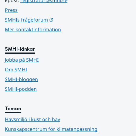
Epost: 
registrator@smhi.se
Press
Länk till annan webbplats.
SMHIs frågeforum
Mer kontaktinformation
SMHI-länkar
Jobba på SMHI
Om SMHI
SMHI-bloggen
SMHI-podden
Teman
Havsmiljö i kust och hav
Kunskapscentrum för klimatanpassning