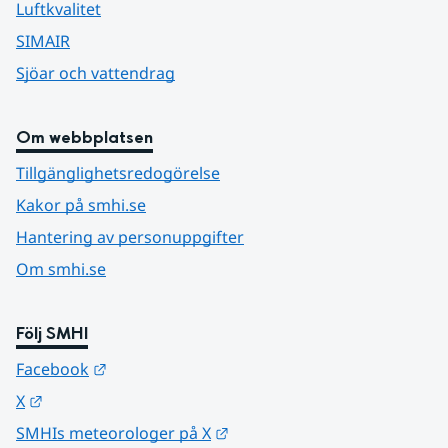
Luftkvalitet
SIMAIR
Sjöar och vattendrag
Om webbplatsen
Tillgänglighetsredogörelse
Kakor på smhi.se
Hantering av personuppgifter
Om smhi.se
Följ SMHI
Länk till annan webbplats.
Facebook
Länk till annan webbplats.
X
Länk till annan webbplats.
SMHIs meteorologer på X