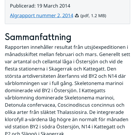
Publicerad
:
19 March 2014
Pdf, 1.2 MB.
Algrapport nummer 2, 2014
(pdf, 1.2 MB)
Sammanfattning
Rapporten innehåller resultat från utsjöexpeditionen i 
månadsskiftet mellan februari och mars. Generellt sett 
var artantal och cellantal låga i Östersjön och vid de 
flesta stationerna i Skagerrak och Kattegatt. Den 
största artdiversiteten återfanns vid BY2 och N14 där 
vårblomningen var i full gång. Skeletonema marinoi 
dominerade vid BY2 i Östersjön. I Kattegatts 
vårblomning dominerade Skeletonema marinoi, 
Detonula confervacea, Coscinodiscus concinnus och 
olika arter från släktet Thalassiosira. De integrerade 
klorofyll a-värdena låg högre än normalt för månaden 
vid station BY2 i södra Östersjön, N14 i Kattegatt och 
P2 och Släggö i Skagerrak.