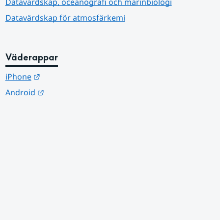
Datavärdskap, oceanografi och marinbiologi
Datavärdskap för atmosfärkemi
Väderappar
Länk till annan webbplats.
iPhone
Länk till annan webbplats.
Android