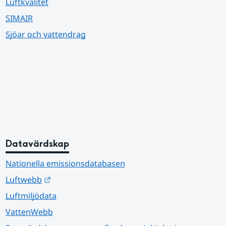
Luftkvalitet
SIMAIR
Sjöar och vattendrag
Datavärdskap
Nationella emissionsdatabasen
Länk till annan webbplats.
Luftwebb
Luftmiljödata
VattenWebb