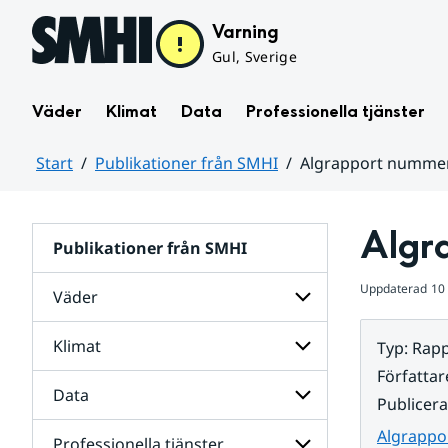
Hoppa till sidans innehåll
Varning
Gul, Sverige
Väder
Klimat
Data
Professionella tjänster
Start
Publikationer från SMHI
Algrapport nummer
Huvudinnehåll
Algr
Publikationer från SMHI
Uppdaterad
10
Väder
Klimat
Typ
:
Rapp
Undersidor
för
Författar
Väder
Data
Undersidor
Publicer
för
Klimat
Algrappo
Professionella tjänster