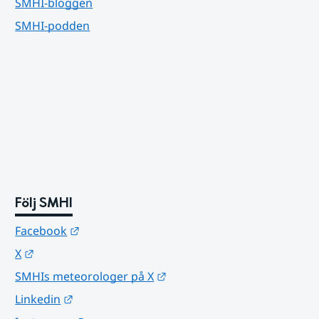
SMHI-bloggen
SMHI-podden
Följ SMHI
Länk till annan webbplats.
Facebook
Länk till annan webbplats.
X
Länk till annan webbplats.
SMHIs meteorologer på X
Länk till annan webbplats.
Linkedin