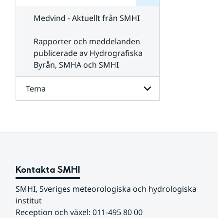
för
SMHI
Kontakta
Medvind - Aktuellt från SMHI
SMHI
Rapporter och meddelanden
publicerade av Hydrografiska
Byrån, SMHA och SMHI
Tema
Undersidor
för
Tema
Kontakta SMHI
SMHI, Sveriges meteorologiska och hydrologiska 
institut
Reception och växel: 011-495 80 00