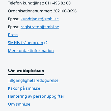
Telefon kundtjänst: 011-495 82 00
Organisationsnummer: 202100-0696
Epost: 
kundtjanst@smhi.se
Epost: 
registrator@smhi.se
Press
Länk till annan webbplats.
SMHIs frågeforum
Mer kontaktinformation
Om webbplatsen
Tillgänglighetsredogörelse
Kakor på smhi.se
Hantering av personuppgifter
Om smhi.se