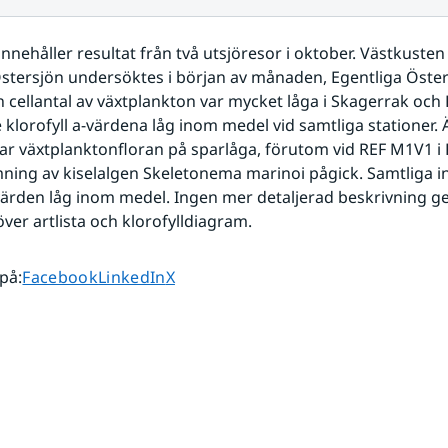
nnehåller resultat från två utsjöresor i oktober. Västkusten 
stersjön undersöktes i början av månaden, Egentliga Östersj
h cellantal av växtplankton var mycket låga i Skagerrak och 
 klorofyll a-värdena låg inom medel vid samtliga stationer. Ä
ar växtplanktonfloran på sparlåga, förutom vid REF M1V1 i 
ning av kiselalgen Skeletonema marinoi pågick. Samtliga i
-värden låg inom medel. Ingen mer detaljerad beskrivning ge
ver artlista och klorofylldiagram. 
Dela sidan på
Dela sidan på
Dela sidan på
 på
:
Facebook
LinkedIn
X