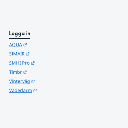
Logga in
Länk till annan webbplats.
AQUA
Länk till annan webbplats.
SIMAIR
Länk till annan webbplats.
SMHI Pro
Länk till annan webbplats.
Timbr
Länk till annan webbplats.
Vinterväg
Länk till annan webbplats.
Väderlarm