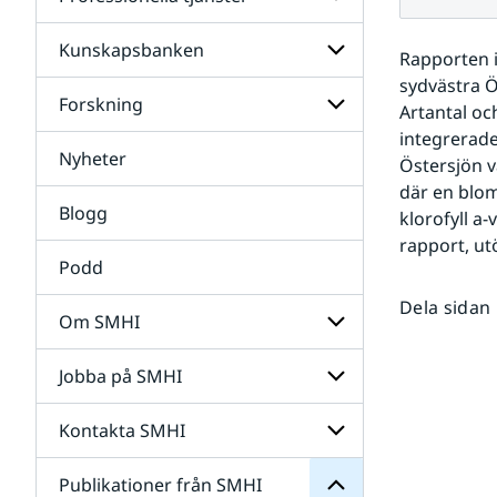
Undersidor
för
Data
Kunskapsbanken
Undersidor
Rapporten i
för
sydvästra Ö
Professionella
Forskning
Undersidor
Artantal oc
tjänster
för
integrerade
Kunskapsbanken
Nyheter
Undersidor
Östersjön v
för
där en blom
Forskning
Blogg
klorofyll a
rapport, utö
Podd
Dela sidan
Om SMHI
SMHI
från
Jobba på SMHI
Undersidor
Publikationer
för
för
Om
Undersidor
Kontakta SMHI
Undersidor
SMHI
för
Jobba
Publikationer från SMHI
Undersidor
på