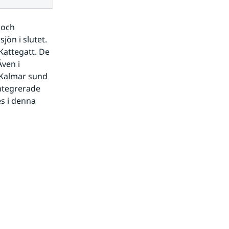
och 
ön i slutet. 
Kattegatt. De 
ven i 
Kalmar sund 
ntegrerade 
s i denna 