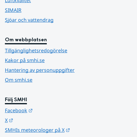
Luftkvalitet
SIMAIR
Sjöar och vattendrag
Om webbplatsen
Tillgänglighetsredogörelse
Kakor på smhi.se
Hantering av personuppgifter
Om smhi.se
Följ SMHI
Länk till annan webbplats.
Facebook
Länk till annan webbplats.
X
Länk till annan webbplats.
SMHIs meteorologer på X