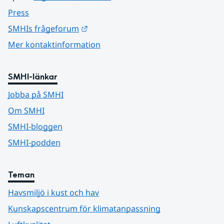
Press
Länk till annan webbplats.
SMHIs frågeforum
Mer kontaktinformation
SMHI-länkar
Jobba på SMHI
Om SMHI
SMHI-bloggen
SMHI-podden
Teman
Havsmiljö i kust och hav
Kunskapscentrum för klimatanpassning