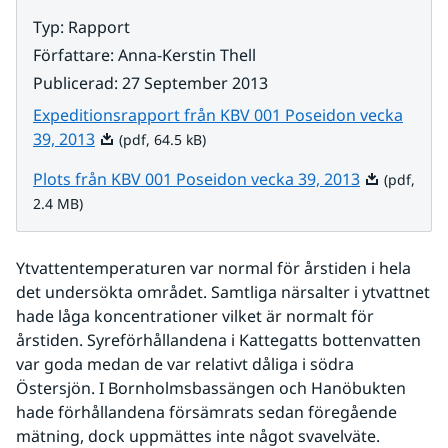
Typ
:
Rapport
Författare
:
Anna-Kerstin Thell
Publicerad
:
27 September 2013
Expeditionsrapport från KBV 001 Poseidon vecka
Pdf, 64.5 kB.
39, 2013
(pdf, 64.5 kB)
Pdf, 2.4 MB.
Plots från KBV 001 Poseidon vecka 39, 2013
(pdf,
2.4 MB)
Ytvattentemperaturen var normal för årstiden i hela 
det undersökta området. Samtliga närsalter i ytvattnet 
hade låga koncentrationer vilket är normalt för 
årstiden. Syreförhållandena i Kattegatts bottenvatten 
var goda medan de var relativt dåliga i södra 
Östersjön. I Bornholmsbassängen och Hanöbukten 
hade förhållandena försämrats sedan föregående 
mätning, dock uppmättes inte något svavelväte. 