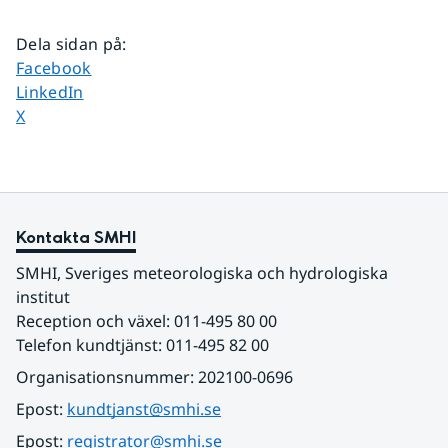
Dela sidan på
:
Dela sidan på
Facebook
Dela sidan på
LinkedIn
Dela sidan på
X
Kontakta SMHI
SMHI, Sveriges meteorologiska och hydrologiska 
institut
Reception och växel: 011-495 80 00
Telefon kundtjänst: 011-495 82 00
Organisationsnummer: 202100-0696
Epost: 
kundtjanst@smhi.se
Epost: 
registrator@smhi.se