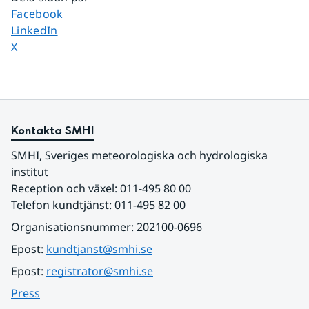
Dela sidan på
Facebook
Dela sidan på
LinkedIn
Dela sidan på
X
Kontakta SMHI
SMHI, Sveriges meteorologiska och hydrologiska 
institut
Reception och växel: 011-495 80 00
Telefon kundtjänst: 011-495 82 00
Organisationsnummer: 202100-0696
Epost: 
kundtjanst@smhi.se
Epost: 
registrator@smhi.se
Press