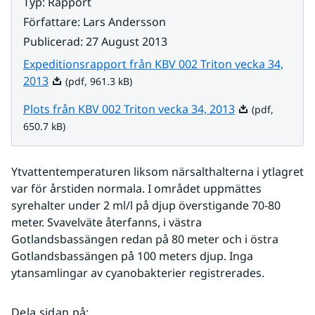
Typ
:
Rapport
Författare
:
Lars Andersson
Publicerad
:
27 August 2013
Expeditionsrapport från KBV 002 Triton vecka 34,
Pdf, 961.3 kB.
2013
(pdf, 961.3 kB)
Pdf, 650.7 kB.
Plots från KBV 002 Triton vecka 34, 2013
(pdf,
650.7 kB)
Ytvattentemperaturen liksom närsalthalterna i ytlagret 
var för årstiden normala. I området uppmättes 
syrehalter under 2 ml/l på djup överstigande 70-80 
meter. Svavelväte återfanns, i västra 
Gotlandsbassängen redan på 80 meter och i östra 
Gotlandsbassängen på 100 meters djup. Inga 
ytansamlingar av cyanobakterier registrerades. 
Dela sidan på
: