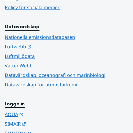
Policy för sociala medier
Datavärdskap
Nationella emissionsdatabasen
Länk till annan webbplats.
Luftwebb
Luftmiljödata
VattenWebb
Datavärdskap, oceanografi och marinbiologi
Datavärdskap för atmosfärkemi
Logga in
Länk till annan webbplats.
AQUA
Länk till annan webbplats.
SIMAIR