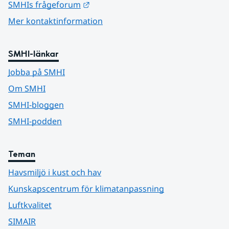
Länk till annan webbplats.
SMHIs frågeforum
Mer kontaktinformation
SMHI-länkar
Jobba på SMHI
Om SMHI
SMHI-bloggen
SMHI-podden
Teman
Havsmiljö i kust och hav
Kunskapscentrum för klimatanpassning
Luftkvalitet
SIMAIR