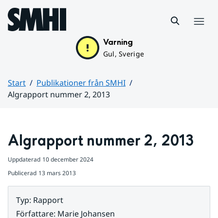
Hoppa till sidans innehåll
Meny
Varning
Gul, Sverige
Start
Publikationer från SMHI
Algrapport nummer 2, 2013
Huvudinnehåll
Algrapport nummer 2, 2013
Uppdaterad
10 december 2024
Publicerad
13 mars 2013
Typ
:
Rapport
Författare
:
Marie Johansen