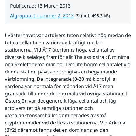
Publicerad
:
13 March 2013
Pdf, 495.3 kB.
Algrapport nummer 2, 2013
(pdf, 495.3 kB)
I Västerhavet var artdiversiteten relativt hög medan de 
totala cellantalen varierade kraftigt mellan 
stationerna. Vid Å17 återfanns höga cellantal av 
diverse kiselalger, framför allt Thalassiosira cf. minima 
och Skeletonema marinoi. Det lite högre cellantalet vid 
denna station påvisade troligtvis en begynnande 
vårblomning. De integrerade (0-20 m) klorofyll a 
värdena var normala för månaden vid Å17 men 
gränsade till under det normala vid övriga stationer. I 
Östersjön var det generellt låga cellantal och låg 
artdiversitet på samtliga stationer och 
växtplanktonsamhället dominerades av små 
cryptomonader vid de flesta stationerna. Vid Arkona 
(BY2) däremot fanns det en dominans av den 