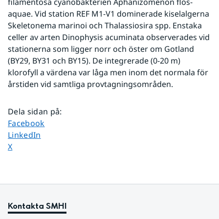
filamentösa cyanobakterien Aphanizomenon flos-
aquae. Vid station REF M1-V1 dominerade kiselalgerna 
Skeletonema marinoi och Thalassiosira spp. Enstaka 
celler av arten Dinophysis acuminata observerades vid 
stationerna som ligger norr och öster om Gotland 
(BY29, BY31 och BY15). De integrerade (0-20 m) 
klorofyll a värdena var låga men inom det normala för 
årstiden vid samtliga provtagningsområden. 
Dela sidan på
:
Dela sidan på
Facebook
Dela sidan på
LinkedIn
Dela sidan på
X
Kontakta SMHI