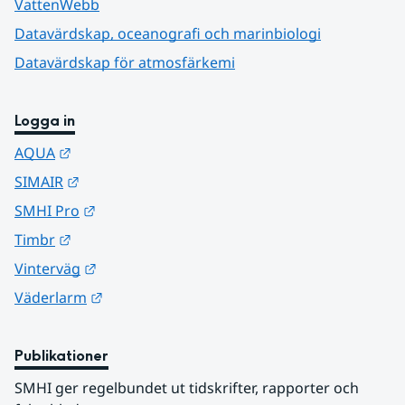
VattenWebb
Datavärdskap, oceanografi och marinbiologi
Datavärdskap för atmosfärkemi
Logga in
Länk till annan webbplats.
AQUA
Länk till annan webbplats.
SIMAIR
Länk till annan webbplats.
SMHI Pro
Länk till annan webbplats.
Timbr
Länk till annan webbplats.
Vinterväg
Länk till annan webbplats.
Väderlarm
Publikationer
SMHI ger regelbundet ut tidskrifter, rapporter och 