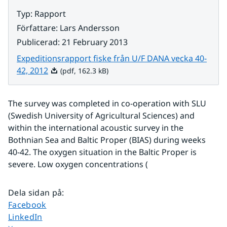
Typ
:
Rapport
Författare
:
Lars Andersson
Publicerad
:
21 February 2013
Expeditionsrapport fiske från U/F DANA vecka 40-
Pdf, 162.3 kB.
42, 2012
(pdf, 162.3 kB)
The survey was completed in co-operation with SLU 
(Swedish University of Agricultural Sciences) and 
within the international acoustic survey in the 
Bothnian Sea and Baltic Proper (BIAS) during weeks 
40-42. The oxygen situation in the Baltic Proper is 
severe. Low oxygen concentrations (
Dela sidan på
:
Dela sidan på
Facebook
Dela sidan på
LinkedIn