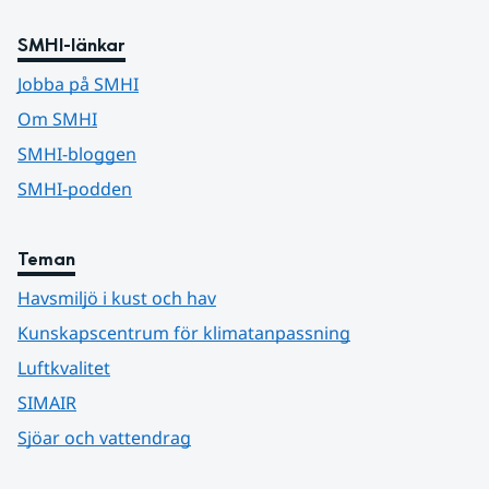
SMHI-länkar
Jobba på SMHI
Om SMHI
SMHI-bloggen
SMHI-podden
Teman
Havsmiljö i kust och hav
Kunskapscentrum för klimatanpassning
Luftkvalitet
SIMAIR
Sjöar och vattendrag