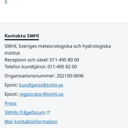
Dela sidan på
X
Kontakta SMHI
SMHI, Sveriges meteorologiska och hydrologiska 
institut
Reception och växel: 011-495 80 00
Telefon kundtjänst: 011-495 82 00
Organisationsnummer: 202100-0696
Epost: 
kundtjanst@smhi.se
Epost: 
registrator@smhi.se
Press
Länk till annan webbplats.
SMHIs frågeforum
Mer kontaktinformation