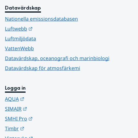
Datavärdskap
Nationella emissionsdatabasen
Länk till annan webbplats.
Luftwebb
Luftmiljödata
VattenWebb
Datavärdskap, oceanografi och marinbiologi
Datavärdskap för atmosfärkemi
Logga in
Länk till annan webbplats.
AQUA
Länk till annan webbplats.
SIMAIR
Länk till annan webbplats.
SMHI Pro
Länk till annan webbplats.
Timbr