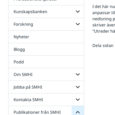
Undersidor
för
I det här n
Data
Kunskapsbanken
Undersidor
anpassar ti
för
nedisning p
Professionella
Forskning
Undersidor
skriver äve
tjänster
för
”Utreder hä
Kunskapsbanken
Nyheter
Undersidor
för
Dela sidan
Forskning
Blogg
Podd
Om SMHI
SMHI
från
Jobba på SMHI
Undersidor
Publikationer
för
för
Om
Undersidor
Kontakta SMHI
Undersidor
SMHI
för
Jobba
Publikationer från SMHI
Undersidor
på