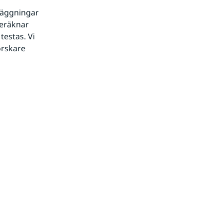
läggningar 
eräknar 
estas. Vi 
rskare 