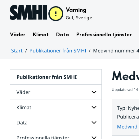
Hoppa till sidans innehåll
Varning
Gul, Sverige
Väder
Klimat
Data
Professionella tjänster
Start
Publikationer från SMHI
Medvind nummer 4
Huvudinnehåll
Medv
Publikationer från SMHI
Uppdaterad
14
Väder
Klimat
Typ
:
Nyhe
Undersidor
för
Publicer
Väder
Data
Undersidor
Medvind 
för
Klimat
Professionella tjänster