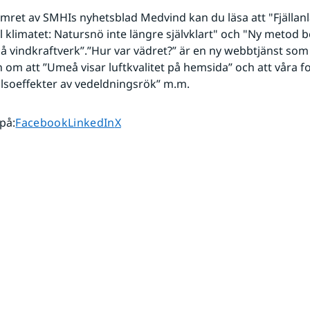
umret av SMHIs nyhetsblad Medvind kan du läsa att "Fjällan
ll klimatet: Natursnö inte längre självklart" och "Ny metod b
å vindkraftverk”.”Hur var vädret?” är en ny webbtjänst som t
n om att ”Umeå visar luftkvalitet på hemsida” och att våra fo
lsoeffekter av vedeldningsrök” m.m.
Dela sidan på
Dela sidan på
Dela sidan på
 på
:
Facebook
LinkedIn
X