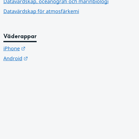
Datavärdskap, oceanografi och marinbiologi
Datavärdskap för atmosfärkemi
Väderappar
Länk till annan webbplats.
iPhone
Länk till annan webbplats.
Android