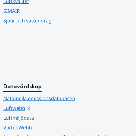
Luftkvalitet
SIMAIR
Sjöar och vattendrag
Datavärdskap
Nationella emissionsdatabasen
Länk till annan webbplats.
Luftwebb
Luftmiljödata
VattenWebb