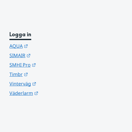
Logga in
Länk till annan webbplats.
AQUA
Länk till annan webbplats.
SIMAIR
Länk till annan webbplats.
SMHI Pro
Länk till annan webbplats.
Timbr
Länk till annan webbplats.
Vinterväg
Länk till annan webbplats.
Väderlarm