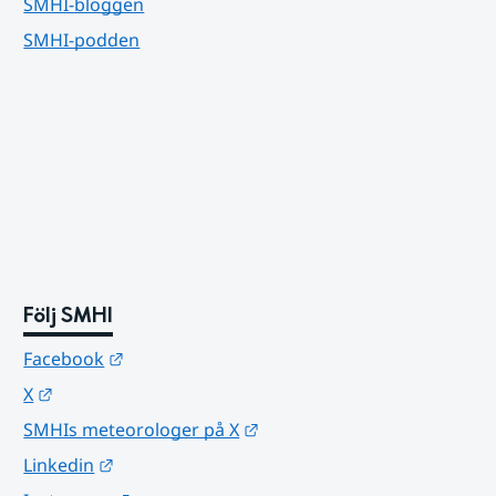
SMHI-bloggen
SMHI-podden
Följ SMHI
Länk till annan webbplats.
Facebook
Länk till annan webbplats.
X
Länk till annan webbplats.
SMHIs meteorologer på X
Länk till annan webbplats.
Linkedin