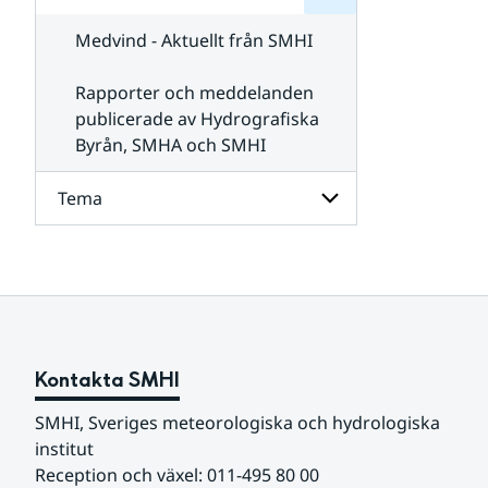
för
SMHI
Kontakta
Medvind - Aktuellt från SMHI
SMHI
Rapporter och meddelanden
publicerade av Hydrografiska
Byrån, SMHA och SMHI
Tema
Undersidor
för
Tema
Kontakta SMHI
SMHI, Sveriges meteorologiska och hydrologiska 
institut
Reception och växel: 011-495 80 00