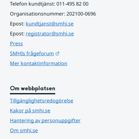
Telefon kundtjänst: 011-495 82 00
Organisationsnummer: 202100-0696
Epost: 
kundtjanst@smhi.se
Epost: 
registrator@smhi.se
Press
Länk till annan webbplats.
SMHIs frågeforum
Mer kontaktinformation
Om webbplatsen
Tillgänglighetsredogörelse
Kakor på smhi.se
Hantering av personuppgifter
Om smhi.se