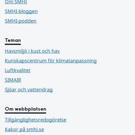
Om SMHI
SMHI-bloggen
SMHI-podden
Teman
Havsmiljö i kust och hav
Kunskapscentrum för klimatanpassning
Luftkvalitet
SIMAIR
Sjöar och vattendrag
Om webbplatsen
Tillgänglighetsredogörelse
Kakor på smhi.se