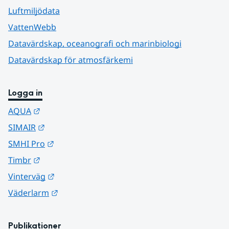
Luftmiljödata
VattenWebb
Datavärdskap, oceanografi och marinbiologi
Datavärdskap för atmosfärkemi
Logga in
Länk till annan webbplats.
AQUA
Länk till annan webbplats.
SIMAIR
Länk till annan webbplats.
SMHI Pro
Länk till annan webbplats.
Timbr
Länk till annan webbplats.
Vinterväg
Länk till annan webbplats.
Väderlarm
Publikationer