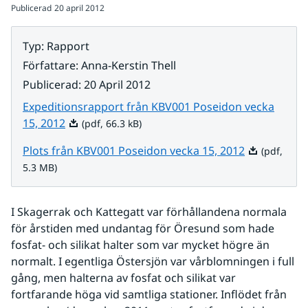
Publicerad
20 april 2012
Typ
:
Rapport
Författare
:
Anna-Kerstin Thell
Publicerad
:
20 April 2012
Expeditionsrapport från KBV001 Poseidon vecka
Pdf, 66.3 kB.
15, 2012
(pdf, 66.3 kB)
Pdf, 5.3 MB.
Plots från KBV001 Poseidon vecka 15, 2012
(pdf,
5.3 MB)
I Skagerrak och Kattegatt var förhållandena normala 
för årstiden med undantag för Öresund som hade 
fosfat- och silikat halter som var mycket högre än 
normalt. I egentliga Östersjön var vårblomningen i full 
gång, men halterna av fosfat och silikat var 
fortfarande höga vid samtliga stationer. Inflödet från 