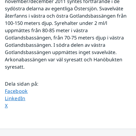
november/december 2011 syntes fortfarande i de 
sydöstra delarna av egentliga Östersjön. Svavelväte 
återfanns i västra och östra Gotlandsbassängen från 
100-150 meters djup. Syrehalter under 2 ml/l 
uppmättes från 80-85 meter i västra 
Gotlandsbassängen, från 70-75 meters djup i västra 
Gotlandsbassängen. I södra delen av västra 
Gotlandsbassängen uppmättes inget svavelväte. 
Arkonabassängen var väl syresatt och Hanöbukten 
syresatt. 
Dela sidan på
:
Dela sidan på
Facebook
Dela sidan på
LinkedIn
Dela sidan på
X