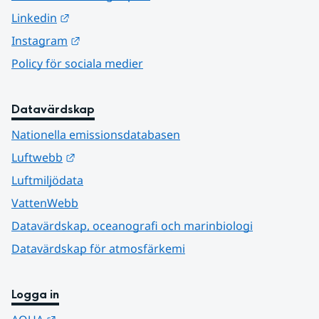
Länk till annan webbplats.
Linkedin
Länk till annan webbplats.
Instagram
Policy för sociala medier
Datavärdskap
Nationella emissionsdatabasen
Länk till annan webbplats.
Luftwebb
Luftmiljödata
VattenWebb
Datavärdskap, oceanografi och marinbiologi
Datavärdskap för atmosfärkemi
Logga in