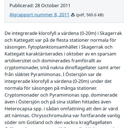
Publicerad
:
28 October 2011
Pdf, 560.6 kB.
Algrapport nummer 8, 2011
(pdf, 560.6 kB)
De integrerade klorofyll a värdena (0-20m) i Skagerrak 
och Kattegatt var på de flesta stationer normala för 
säsongen. Fytoplanktonsamhället i Skagerrak och 
Kattegatt karaktäriserades i oktober av en sparsam 
artdiversitet och dominerades framförallt av 
cryptomonader, små nakna dinoflagellater samt arter 
från släktet Pyramimonas. I Östersjön var de 
integrerade klorofyll a värdena (0-20m) under det 
normala för säsongen på många stationer. 
Cryptomonader och Pyramimonas spp. dominerade 
även i Östersjön och på sina ställen hittades även 
Heterocapsa spp. i sådan omfattning att den är värd 
att nämnas. Chrysochromulina var fortfarande vanlig 
söder om Gotland och den vackra kragflagellaten 