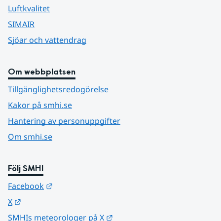
Luftkvalitet
SIMAIR
Sjöar och vattendrag
Om webbplatsen
Tillgänglighetsredogörelse
Kakor på smhi.se
Hantering av personuppgifter
Om smhi.se
Följ SMHI
Länk till annan webbplats.
Facebook
Länk till annan webbplats.
X
Länk till annan webbplats.
SMHIs meteorologer på X