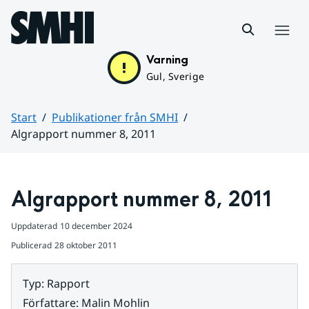
Hoppa till sidans innehåll
Meny
Varning
Gul, Sverige
Start
Publikationer från SMHI
Algrapport nummer 8, 2011
Huvudinnehåll
Algrapport nummer 8, 2011
Uppdaterad
10 december 2024
Publicerad
28 oktober 2011
Typ
:
Rapport
Författare
:
Malin Mohlin