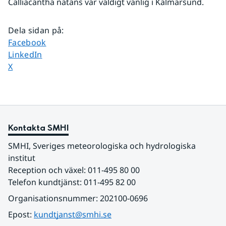
Calliacantha natans var väldigt vanlig i Kalmarsund. 
Dela sidan på
:
Dela sidan på
Facebook
Dela sidan på
LinkedIn
Dela sidan på
X
Kontakta SMHI
SMHI, Sveriges meteorologiska och hydrologiska 
institut
Reception och växel: 011-495 80 00
Telefon kundtjänst: 011-495 82 00
Organisationsnummer: 202100-0696
Epost: 
kundtjanst@smhi.se