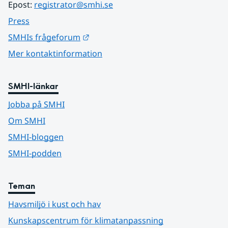
Epost: 
registrator@smhi.se
Press
Länk till annan webbplats.
SMHIs frågeforum
Mer kontaktinformation
SMHI-länkar
Jobba på SMHI
Om SMHI
SMHI-bloggen
SMHI-podden
Teman
Havsmiljö i kust och hav
Kunskapscentrum för klimatanpassning