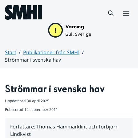
Hoppa till sidans innehåll
Meny
Varning
Gul, Sverige
Start
Publikationer från SMHI
Strömmar i svenska hav
Huvudinnehåll
Strömmar i svenska hav
Uppdaterad
30 april 2025
Publicerad
12 september 2011
Författare
:
Thomas Hammarklint och Torbjörn
Lindkvist