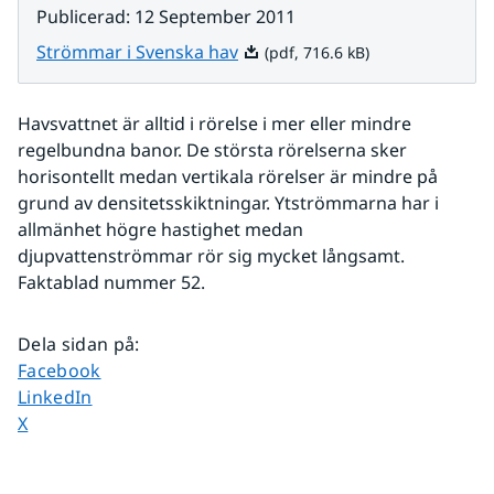
Publicerad
:
12 September 2011
Pdf, 716.6 kB.
Strömmar i Svenska hav
(pdf, 716.6 kB)
Havsvattnet är alltid i rörelse i mer eller mindre 
regelbundna banor. De största rörelserna sker 
horisontellt medan vertikala rörelser är mindre på 
grund av densitetsskiktningar. Ytströmmarna har i 
allmänhet högre hastighet medan 
djupvattenströmmar rör sig mycket långsamt. 
Faktablad nummer 52.
Dela sidan på
:
Dela sidan på
Facebook
Dela sidan på
LinkedIn
Dela sidan på
X