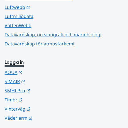
Länk till annan webbplats.
Luftwebb
Luftmiljödata
VattenWebb
Datavärdskap, oceanografi och marinbiologi
Datavärdskap för atmosfärkemi
Logga in
Länk till annan webbplats.
AQUA
Länk till annan webbplats.
SIMAIR
Länk till annan webbplats.
SMHI Pro
Länk till annan webbplats.
Timbr
Länk till annan webbplats.
Vinterväg
Länk till annan webbplats.
Väderlarm