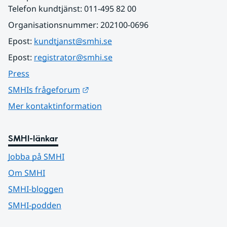
Telefon kundtjänst: 011-495 82 00
Organisationsnummer: 202100-0696
Epost: 
kundtjanst@smhi.se
Epost: 
registrator@smhi.se
Press
Länk till annan webbplats.
SMHIs frågeforum
Mer kontaktinformation
SMHI-länkar
Jobba på SMHI
Om SMHI
SMHI-bloggen
SMHI-podden