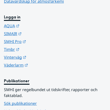
Datavärdskap för atmosfärkemi
Logga in
Länk till annan webbplats.
AQUA
Länk till annan webbplats.
SIMAIR
Länk till annan webbplats.
SMHI Pro
Länk till annan webbplats.
Timbr
Länk till annan webbplats.
Vinterväg
Länk till annan webbplats.
Väderlarm
Publikationer
SMHI ger regelbundet ut tidskrifter, rapporter och 
faktablad.
Sök publikationer