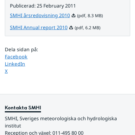
Publicerad
:
25 February 2011
Pdf, 8.3 MB.
SMHI årsredovisning 2010
(pdf, 8.3 MB)
Pdf, 6.2 MB.
SMHI Annual report 2010
(pdf, 6.2 MB)
Dela sidan på
:
Dela sidan på
Facebook
Dela sidan på
LinkedIn
Dela sidan på
X
Kontakta SMHI
SMHI, Sveriges meteorologiska och hydrologiska 
institut
Reception och växel: 011-495 80 00