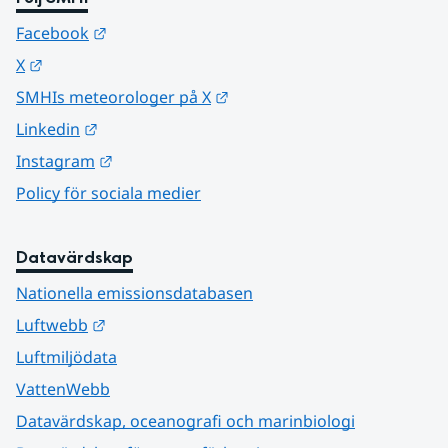
Länk till annan webbplats.
Facebook
Länk till annan webbplats.
X
Länk till annan webbplats.
SMHIs meteorologer på X
Länk till annan webbplats.
Linkedin
Länk till annan webbplats.
Instagram
Policy för sociala medier
Datavärdskap
Nationella emissionsdatabasen
Länk till annan webbplats.
Luftwebb
Luftmiljödata
VattenWebb
Datavärdskap, oceanografi och marinbiologi