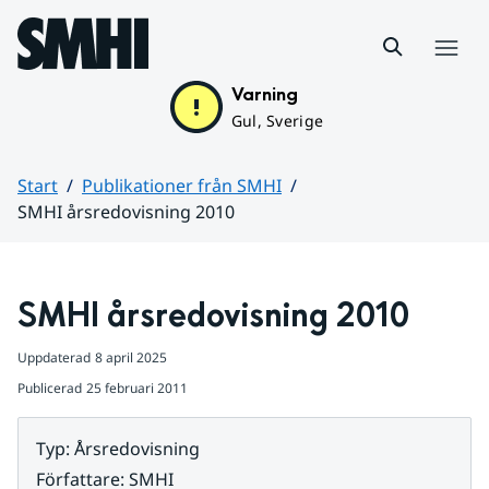
Hoppa till sidans innehåll
Meny
Varning
Gul, Sverige
Start
Publikationer från SMHI
SMHI årsredovisning 2010
Huvudinnehåll
SMHI årsredovisning 2010
Uppdaterad
8 april 2025
Publicerad
25 februari 2011
Typ
:
Årsredovisning
Författare
:
SMHI