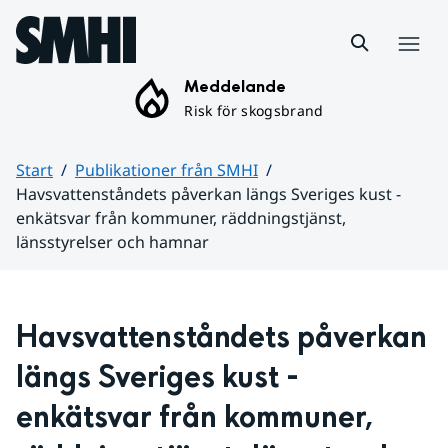
Hoppa till sidans innehåll
Meny
Meddelande
Risk för skogsbrand
Start
Publikationer från SMHI
Havsvattenståndets påverkan längs Sveriges kust -
enkätsvar från kommuner, räddningstjänst,
länsstyrelser och hamnar
Huvudinnehåll
Havsvattenståndets påverkan 
längs Sveriges kust - 
enkätsvar från kommuner, 