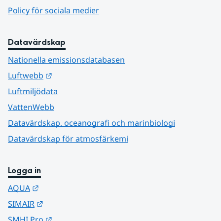
Policy för sociala medier
Datavärdskap
Nationella emissionsdatabasen
Länk till annan webbplats.
Luftwebb
Luftmiljödata
VattenWebb
Datavärdskap, oceanografi och marinbiologi
Datavärdskap för atmosfärkemi
Logga in
Länk till annan webbplats.
AQUA
Länk till annan webbplats.
SIMAIR
Länk till annan webbplats.
SMHI Pro