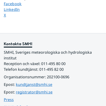
Dela sidan på
Facebook
Dela sidan på
LinkedIn
Dela sidan på
X
Kontakta SMHI
SMHI, Sveriges meteorologiska och hydrologiska 
institut
Reception och växel: 011-495 80 00
Telefon kundtjänst: 011-495 82 00
Organisationsnummer: 202100-0696
Epost: 
kundtjanst@smhi.se
Epost: 
registrator@smhi.se
Press