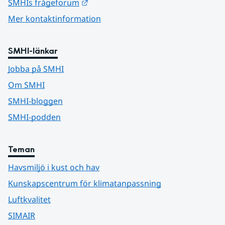
Länk till annan webbplats.
SMHIs frågeforum
Mer kontaktinformation
SMHI-länkar
Jobba på SMHI
Om SMHI
SMHI-bloggen
SMHI-podden
Teman
Havsmiljö i kust och hav
Kunskapscentrum för klimatanpassning
Luftkvalitet
SIMAIR