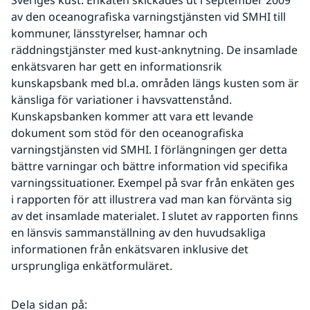
Sveriges kust. Enkäten skickades ut i september 2009 
av den oceanografiska varningstjänsten vid SMHI till 
kommuner, länsstyrelser, hamnar och 
räddningstjänster med kust-anknytning. De insamlade 
enkätsvaren har gett en informationsrik 
kunskapsbank med bl.a. områden längs kusten som är 
känsliga för variationer i havsvattenstånd. 
Kunskapsbanken kommer att vara ett levande 
dokument som stöd för den oceanografiska 
varningstjänsten vid SMHI. I förlängningen ger detta 
bättre varningar och bättre information vid specifika 
varningssituationer. Exempel på svar från enkäten ges 
i rapporten för att illustrera vad man kan förvänta sig 
av det insamlade materialet. I slutet av rapporten finns 
en länsvis sammanställning av den huvudsakliga 
informationen från enkätsvaren inklusive det 
ursprungliga enkätformuläret.
Dela sidan på
: