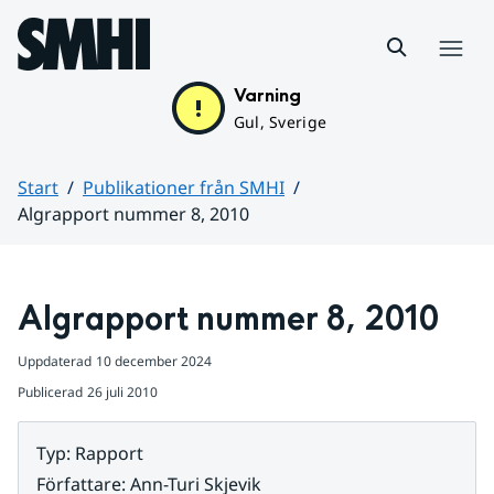
Hoppa till sidans innehåll
Meny
Varning
Gul, Sverige
Start
Publikationer från SMHI
Algrapport nummer 8, 2010
Huvudinnehåll
Algrapport nummer 8, 2010
Uppdaterad
10 december 2024
Publicerad
26 juli 2010
Typ
:
Rapport
Författare
:
Ann-Turi Skjevik