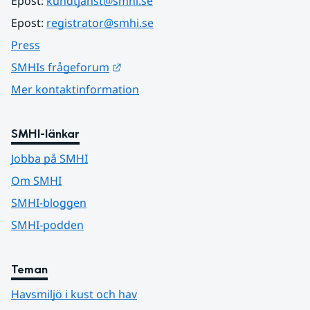
Epost: 
kundtjanst@smhi.se
Epost: 
registrator@smhi.se
Press
Länk till annan webbplats.
SMHIs frågeforum
Mer kontaktinformation
SMHI-länkar
Jobba på SMHI
Om SMHI
SMHI-bloggen
SMHI-podden
Teman
Havsmiljö i kust och hav