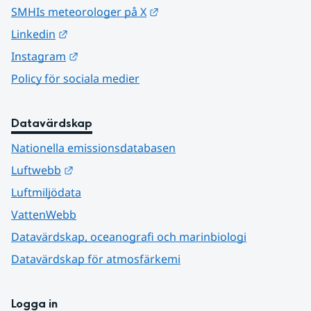
Länk till annan webbplats.
SMHIs meteorologer på X
Länk till annan webbplats.
Linkedin
Länk till annan webbplats.
Instagram
Policy för sociala medier
Datavärdskap
Nationella emissionsdatabasen
Länk till annan webbplats.
Luftwebb
Luftmiljödata
VattenWebb
Datavärdskap, oceanografi och marinbiologi
Datavärdskap för atmosfärkemi
Logga in