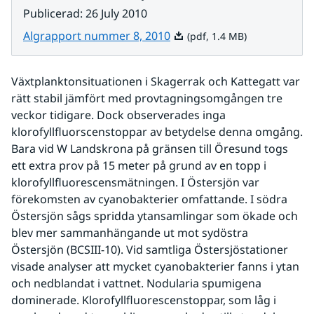
Publicerad
:
26 July 2010
Pdf, 1.4 MB.
Algrapport nummer 8, 2010
(pdf, 1.4 MB)
Växtplanktonsituationen i Skagerrak och Kattegatt var 
rätt stabil jämfört med provtagningsomgången tre 
veckor tidigare. Dock observerades inga 
klorofyllfluorscenstoppar av betydelse denna omgång. 
Bara vid W Landskrona på gränsen till Öresund togs 
ett extra prov på 15 meter på grund av en topp i 
klorofyllfluorescensmätningen. I Östersjön var 
förekomsten av cyanobakterier omfattande. I södra 
Östersjön sågs spridda ytansamlingar som ökade och 
blev mer sammanhängande ut mot sydöstra 
Östersjön (BCSIII-10). Vid samtliga Östersjöstationer 
visade analyser att mycket cyanobakterier fanns i ytan 
och nedblandat i vattnet. Nodularia spumigena 
dominerade. Klorofyllfluorescenstoppar, som låg i 