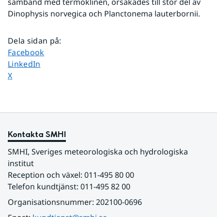
samband med termoklinen, orsakades till stor del av 
Dinophysis norvegica och Planctonema lauterbornii.
Dela sidan på
:
Dela sidan på
Facebook
Dela sidan på
LinkedIn
Dela sidan på
X
Kontakta SMHI
SMHI, Sveriges meteorologiska och hydrologiska 
institut
Reception och växel: 011-495 80 00
Telefon kundtjänst: 011-495 82 00
Organisationsnummer: 202100-0696