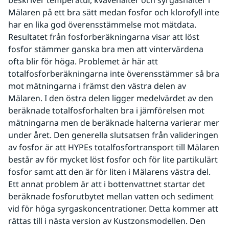
beskriver temperatur, kvävehalter och syrgashalter i 
Mälaren på ett bra sätt medan fosfor och klorofyll inte 
har en lika god överensstämmelse mot mätdata. 
Resultatet från fosforberäkningarna visar att löst 
fosfor stämmer ganska bra men att vintervärdena 
ofta blir för höga. Problemet är här att 
totalfosforberäkningarna inte överensstämmer så bra 
mot mätningarna i främst den västra delen av 
Mälaren. I den östra delen ligger medelvärdet av den 
beräknade totalfosforhalten bra i jämförelsen mot 
mätningarna men de beräknade halterna varierar mer 
under året. Den generella slutsatsen från valideringen 
av fosfor är att HYPEs totalfosfortransport till Mälaren 
består av för mycket löst fosfor och för lite partikulärt 
fosfor samt att den är för liten i Mälarens västra del. 
Ett annat problem är att i bottenvattnet startar det 
beräknade fosforutbytet mellan vatten och sediment 
vid för höga syrgaskoncentrationer. Detta kommer att 
rättas till i nästa version av Kustzonsmodellen. Den 