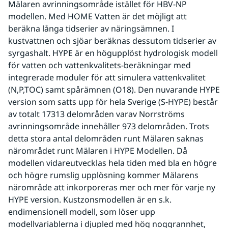
Mälaren avrinningsområde istället för HBV-NP 
modellen. Med HOME Vatten är det möjligt att 
beräkna långa tidserier av näringsämnen. I 
kustvattnen och sjöar beräknas dessutom tidserier av 
syrgashalt. HYPE är en högupplöst hydrologisk modell 
för vatten och vattenkvalitets-beräkningar med 
integrerade moduler för att simulera vattenkvalitet 
(N,P,TOC) samt spårämnen (O18). Den nuvarande HYPE 
version som satts upp för hela Sverige (S-HYPE) består 
av totalt 17313 delområden varav Norrströms 
avrinningsområde innehåller 973 delområden. Trots 
detta stora antal delområden runt Mälaren saknas 
närområdet runt Mälaren i HYPE Modellen. Då 
modellen vidareutvecklas hela tiden med bla en högre 
och högre rumslig upplösning kommer Mälarens 
närområde att inkorporeras mer och mer för varje ny 
HYPE version. Kustzonsmodellen är en s.k. 
endimensionell modell, som löser upp 
modellvariablerna i djupled med hög noggrannhet, 