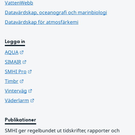
VattenWebb
Datavärdskap, oceanografi och marinbiologi
Datavärdskap för atmosfärkemi
Logga in
Länk till annan webbplats.
AQUA
Länk till annan webbplats.
SIMAIR
Länk till annan webbplats.
SMHI Pro
Länk till annan webbplats.
Timbr
Länk till annan webbplats.
Vinterväg
Länk till annan webbplats.
Väderlarm
Publikationer
SMHI ger regelbundet ut tidskrifter, rapporter och 