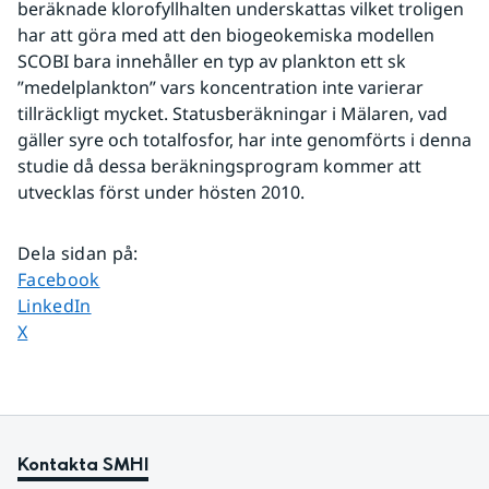
beräknade klorofyllhalten underskattas vilket troligen 
har att göra med att den biogeokemiska modellen 
SCOBI bara innehåller en typ av plankton ett sk 
”medelplankton” vars koncentration inte varierar 
tillräckligt mycket. Statusberäkningar i Mälaren, vad 
gäller syre och totalfosfor, har inte genomförts i denna 
studie då dessa beräkningsprogram kommer att 
utvecklas först under hösten 2010.
Dela sidan på
:
Dela sidan på
Facebook
Dela sidan på
LinkedIn
Dela sidan på
X
Kontakta SMHI