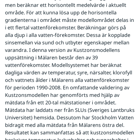
men beräknar ett horisontellt medelvärde i aktuellt 
område. För att kunna lösa upp de horisontella 
gradienterna i området måste modellområdet delas in 
i ett flertal vattenförekomster. Beräkningar görs på 
alla djup i alla vatten-förekomster. Dessa är kopplade 
sinsemellan via sund och utbyter egenskaper mellan 
varandra. I denna version av Kustzonsmodellens 
uppsättning i Mälaren består den av 39 
vattenförekomster. Modellsystemet har beräknat 
dagliga värden av temperatur, syre, närsalter, klorofyll 
och vattnets ålder i Mälarens alla vattenförekomster 
för perioden 1990-2008. En omfattande validering av 
Kustzonsmodellen har genomförts med hjälp av 
mätdata från ett 20-tal mätstationer i området. 
Mätdata har laddats ner från SLUs (Sveriges Lantbruks 
Universitet) hemsida. Dessutom har Stockholm Vatten 
bidragit med alla mätdata från Mälarens östra del. 
Resultatet kan sammanfattas så att kustzonsmodellen 