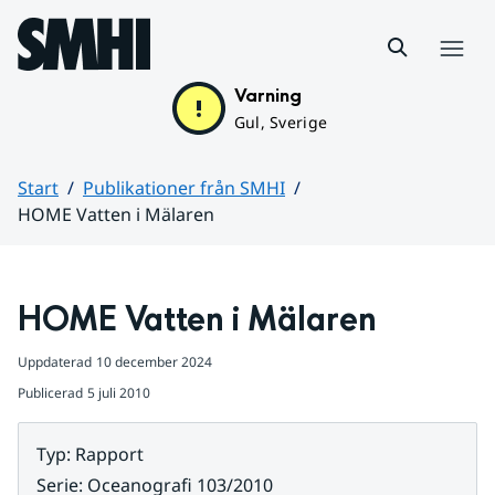
Hoppa till sidans innehåll
Meny
Varning
Gul, Sverige
Start
Publikationer från SMHI
HOME Vatten i Mälaren
Huvudinnehåll
HOME Vatten i Mälaren
Uppdaterad
10 december 2024
Publicerad
5 juli 2010
Typ
:
Rapport
Serie
:
Oceanografi 103/2010