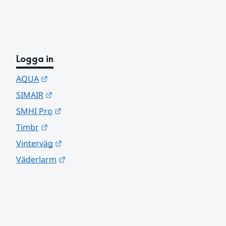
Logga in
Länk till annan webbplats.
AQUA
Länk till annan webbplats.
SIMAIR
Länk till annan webbplats.
SMHI Pro
Länk till annan webbplats.
Timbr
Länk till annan webbplats.
Vinterväg
Länk till annan webbplats.
Väderlarm