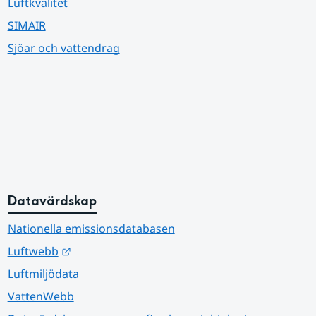
Luftkvalitet
SIMAIR
Sjöar och vattendrag
Datavärdskap
Nationella emissionsdatabasen
Länk till annan webbplats.
Luftwebb
Luftmiljödata
VattenWebb