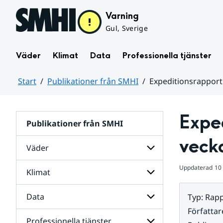
Hoppa till sidans innehåll
Varning
Gul, Sverige
Väder
Klimat
Data
Professionella tjänster
Start
Publikationer från SMHI
Expeditionsrapport
Huvudinnehåll
Exped
Publikationer från SMHI
veck
Väder
Uppdaterad
10
Klimat
Undersidor
för
Väder
Data
Typ
:
Rapp
Undersidor
för
Författar
Klimat
Professionella tjänster