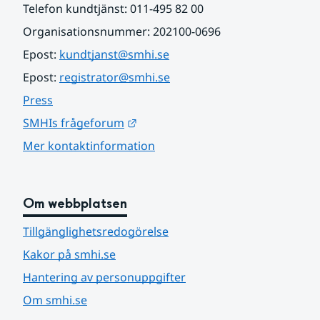
Telefon kundtjänst: 011-495 82 00
Organisationsnummer: 202100-0696
Epost: 
kundtjanst@smhi.se
Epost: 
registrator@smhi.se
Press
Länk till annan webbplats.
SMHIs frågeforum
Mer kontaktinformation
Om webbplatsen
Tillgänglighetsredogörelse
Kakor på smhi.se
Hantering av personuppgifter
Om smhi.se