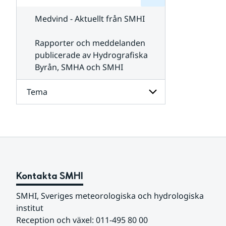
för
SMHI
Kontakta
Medvind - Aktuellt från SMHI
SMHI
Rapporter och meddelanden
publicerade av Hydrografiska
Byrån, SMHA och SMHI
Tema
Undersidor
för
Tema
Kontakta SMHI
SMHI, Sveriges meteorologiska och hydrologiska 
institut
Reception och växel: 011-495 80 00