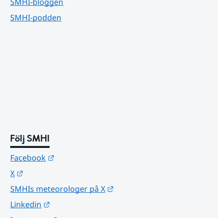
SMHI-bloggen
SMHI-podden
Följ SMHI
Länk till annan webbplats.
Facebook
Länk till annan webbplats.
X
Länk till annan webbplats.
SMHIs meteorologer på X
Länk till annan webbplats.
Linkedin