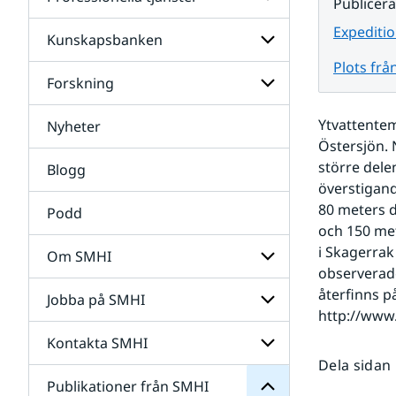
Undersidor
Publicer
för
Data
Expeditio
Kunskapsbanken
Undersidor
för
Plots frå
Professionella
Forskning
Undersidor
tjänster
för
Kunskapsbanken
Ytvattentem
Nyheter
Undersidor
för
Östersjön. 
Forskning
större dele
Blogg
överstigand
80 meters d
Podd
och 150 met
i Skagerrak
Om SMHI
observerade
SMHI
från
återfinns på
Jobba på SMHI
Undersidor
Publikationer
för
för
Om
Undersidor
Kontakta SMHI
Undersidor
SMHI
för
Dela sidan
Jobba
Publikationer från SMHI
Undersidor
på