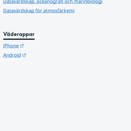
Datavärdskap, oceanografi och marinbiologi
Datavärdskap för atmosfärkemi
Väderappar
Länk till annan webbplats.
iPhone
Länk till annan webbplats.
Android