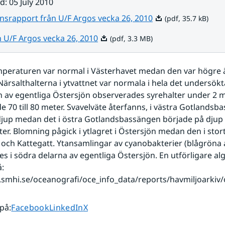
ad
:
05 July 2010
Pdf, 35.7 kB.
nsrapport från U/F Argos vecka 26, 2010
(pdf, 35.7 kB)
Pdf, 3.3 MB.
n U/F Argos vecka 26, 2010
(pdf, 3.3 MB)
peraturen var normal i Västerhavet medan den var högre ä
Närsalthalterna i ytvattnet var normala i hela det undersökt
n av egentliga Östersjön observerades syrehalter under 2 ml/
e 70 till 80 meter. Svavelväte återfanns, i västra Gotlandsba
jup medan det i östra Gotlandsbassängen började på djup 
er. Blomning pågick i ytlagret i Östersjön medan den i stort 
 och Kattegatt. Ytansamlingar av cyanobakterier (blågröna a
s i södra delarna av egentliga Östersjön. En utförligare alg
: 
Dela sidan på
Dela sidan på
Dela sidan på
 på
:
Facebook
LinkedIn
X