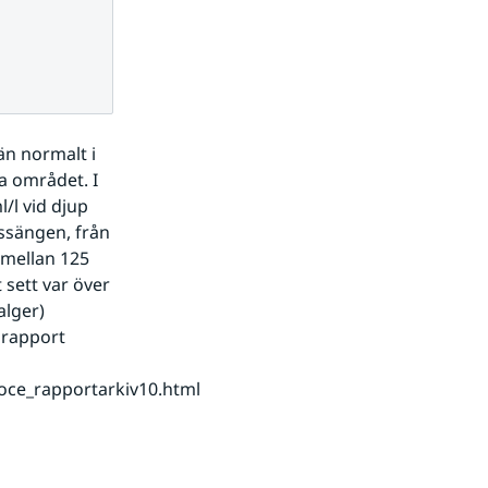
n normalt i 
a området. I 
l vid djup 
ssängen, från 
mellan 125 
sett var över 
lger) 
rapport 
http://www.smhi.se/oceanografi/oce_info_data/reports/havmiljoarkiv/oce_rapportarkiv10.html 