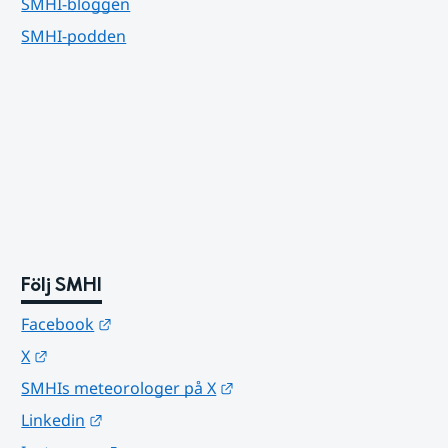
SMHI-bloggen
SMHI-podden
Följ SMHI
Länk till annan webbplats.
Facebook
Länk till annan webbplats.
X
Länk till annan webbplats.
SMHIs meteorologer på X
Länk till annan webbplats.
Linkedin