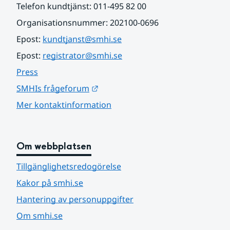
Telefon kundtjänst: 011-495 82 00
Organisationsnummer: 202100-0696
Epost: 
kundtjanst@smhi.se
Epost: 
registrator@smhi.se
Press
Länk till annan webbplats.
SMHIs frågeforum
Mer kontaktinformation
Om webbplatsen
Tillgänglighetsredogörelse
Kakor på smhi.se
Hantering av personuppgifter
Om smhi.se