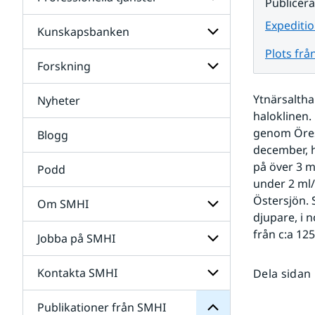
Undersidor
Publicer
för
Data
Expeditio
Kunskapsbanken
Undersidor
för
Plots frå
Professionella
Forskning
Undersidor
tjänster
för
Kunskapsbanken
Ytnärsaltha
Nyheter
Undersidor
för
haloklinen. 
Forskning
genom Öresu
Blogg
december, h
på över 3 m
Podd
under 2 ml/l
Östersjön. 
Om SMHI
djupare, i 
SMHI
från
från c:a 12
Jobba på SMHI
Undersidor
Publikationer
för
för
Om
Undersidor
Kontakta SMHI
Dela sidan
Undersidor
SMHI
för
Jobba
Publikationer från SMHI
Undersidor
på