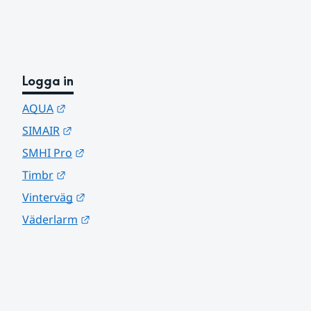
Logga in
Länk till annan webbplats.
AQUA
Länk till annan webbplats.
SIMAIR
Länk till annan webbplats.
SMHI Pro
Länk till annan webbplats.
Timbr
Länk till annan webbplats.
Vinterväg
Länk till annan webbplats.
Väderlarm