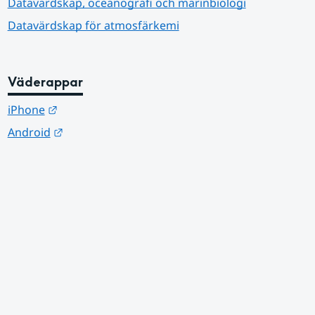
Datavärdskap, oceanografi och marinbiologi
Datavärdskap för atmosfärkemi
Väderappar
Länk till annan webbplats.
iPhone
Länk till annan webbplats.
Android