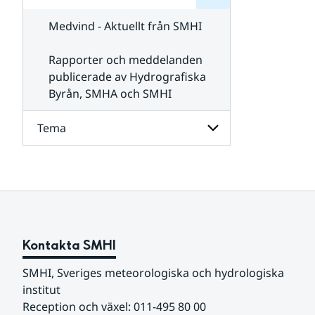
för
SMHI
Kontakta
Medvind - Aktuellt från SMHI
SMHI
Rapporter och meddelanden
publicerade av Hydrografiska
Byrån, SMHA och SMHI
Tema
Undersidor
för
Tema
Kontakta SMHI
SMHI, Sveriges meteorologiska och hydrologiska 
institut
Reception och växel: 011-495 80 00