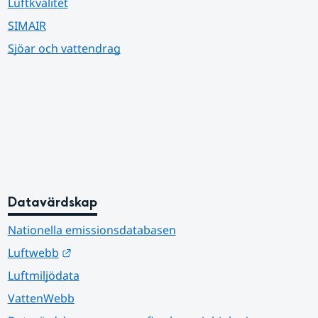
Luftkvalitet
SIMAIR
Sjöar och vattendrag
Datavärdskap
Nationella emissionsdatabasen
Länk till annan webbplats.
Luftwebb
Luftmiljödata
VattenWebb