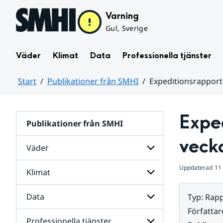
Hoppa till sidans innehåll
Varning
Gul, Sverige
Väder
Klimat
Data
Professionella tjänster
Start
Publikationer från SMHI
Expeditionsrapport
Huvudinnehåll
Exped
Publikationer från SMHI
veck
Väder
Uppdaterad
11
Klimat
Undersidor
för
Väder
Data
Typ
:
Rapp
Undersidor
för
Författar
Klimat
Professionella tjänster