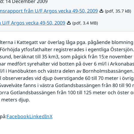
ad
:
14 December 2009
Pdf, 35.7 kB.
nsrapport från U/F Argos vecka 49-50, 2009
(pdf, 35.7 kB)
Pdf, 3.4 MB.
n U/F Argos vecka 49-50, 2009
(pdf, 3.4 MB)
lterna i Kattegatt var överlag låga pga. pågående blomning
Förhöjda ytfosfathalter registrerades i egentliga Östersjön. 
nd, beräknat till 35 km3, som pågick från 15:e november til
ar medfört syrehalter vid botten på över 6 ml/l i Arkonaba
l/l i Hanöbukten och västra delen av Bornholmsbassängen. 
 observerades vid djup överstigande 60 till 70 meter i övriga
Svavelväte fanns i västra Gotlandsbassängen från 80 till 90 
norra Gotlandsbassängen från 100 till 125 meter och öster 
5 meters djup.
Dela sidan på
Dela sidan på
Dela sidan på
 på
:
Facebook
LinkedIn
X