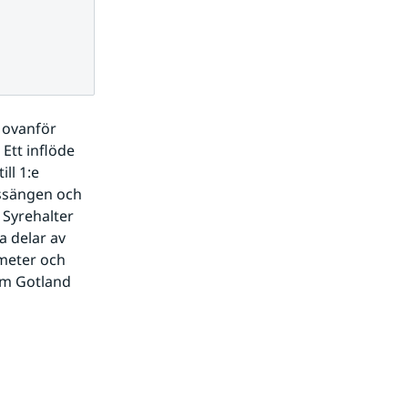
 ovanför 
Ett inflöde 
l 1:e 
ssängen och 
Syrehalter 
 delar av 
meter och 
om Gotland 