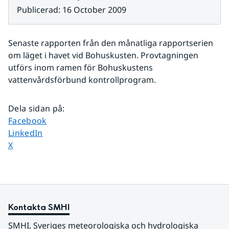
Publicerad
:
16 October 2009
Senaste rapporten från den månatliga rapportserien 
om läget i havet vid Bohuskusten. Provtagningen 
utförs inom ramen för Bohuskustens 
vattenvårdsförbund kontrollprogram. 
Dela sidan på
:
Dela sidan på
Facebook
Dela sidan på
LinkedIn
Dela sidan på
X
Kontakta SMHI
SMHI, Sveriges meteorologiska och hydrologiska 