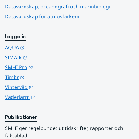
Datavärdskap, oceanografi och marinbiologi
Datavärdskap för atmosfärkemi
Logga in
Länk till annan webbplats.
AQUA
Länk till annan webbplats.
SIMAIR
Länk till annan webbplats.
SMHI Pro
Länk till annan webbplats.
Timbr
Länk till annan webbplats.
Vinterväg
Länk till annan webbplats.
Väderlarm
Publikationer
SMHI ger regelbundet ut tidskrifter, rapporter och 
faktablad.