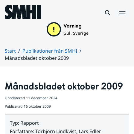
Hoppa till sidans innehåll
Meny
Varning
Gul, Sverige
Start
Publikationer från SMHI
Månadsbladet oktober 2009
Huvudinnehåll
Månadsbladet oktober 2009
Uppdaterad
11 december 2024
Publicerad
16 oktober 2009
Typ
:
Rapport
Författare
:
Torbjörn Lindkvist, Lars Edler