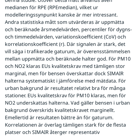
denna studie. Utöver detta mått används även 
medianen för RPE (RPEmedian), vilket ur 
modelleringssynpunkt kanske är mer intressant. 
Andra statistiska mått som utvärderas är uppmätta 
och beräknade årsmedelvärden, percentiler för dygns- 
och timmedelvärden, variationskoefficient (CoV) och 
korrelationskoefficient (r). Där signalen är stark, det 
vill säga i trafikerade gaturum, är överensstämmelsen 
mellan uppmätta och beräknade halter god. För PM10 
och NO2 klaras EUs kvalitetskrav med tämligen stor 
marginal, men för bensen överskattar dock SIMAIR 
halterna systematiskt i jämförelse med mätdata. För 
urban bakgrund är resultatet relativt bra för många 
stationer. EUs kvalitetskrav för PM10 klaras, men för 
NO2 underskattas halterna. Vad gäller bensen i urban 
bakgrund överskrids kvalitetskravet marginellt. 
Emellertid är resultaten bättre än för gaturum. 
Korrelationen är överlag tämligen stark för de flesta 
platser och SIMAIR återger representativ 