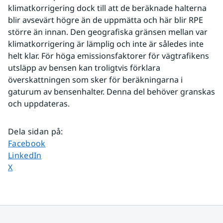
klimatkorrigering dock till att de beräknade halterna 
blir avsevärt högre än de uppmätta och här blir RPE 
större än innan. Den geografiska gränsen mellan var 
klimatkorrigering är lämplig och inte är således inte 
helt klar. För höga emissionsfaktorer för vägtrafikens 
utsläpp av bensen kan troligtvis förklara 
överskattningen som sker för beräkningarna i 
gaturum av bensenhalter. Denna del behöver granskas 
och uppdateras.
Dela sidan på
:
Dela sidan på
Facebook
Dela sidan på
LinkedIn
Dela sidan på
X