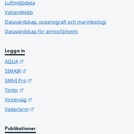
Luftmiljödata
VattenWebb
Datavärdskap, oceanografi och marinbiologi
Datavärdskap för atmosfärkemi
Logga in
Länk till annan webbplats.
AQUA
Länk till annan webbplats.
SIMAIR
Länk till annan webbplats.
SMHI Pro
Länk till annan webbplats.
Timbr
Länk till annan webbplats.
Vinterväg
Länk till annan webbplats.
Väderlarm
Publikationer