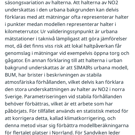
säsongsvariation av halterna. Att halterna av NO2 
underskattas i den urbana bakgrunden kan delvis 
förklaras med att mätningar ofta representerar halter 
i punkter medan modellen representerar halter i 
kilometerrutor. Ur valideringssynpunkt är urbana 
mätstationer i taknivå lämpligast att göra jämförelser 
mot, då det finns viss risk att lokal haltpåverkan får 
genomslag i mätningar vid exempelvis öppna torg och 
gågator. En annan förklaring till att halterna i urban 
bakgrund underskattas är att SIMAIRs urbana modell, 
BUM, har brister i beskrivningen av stabila 
atmosfäriska förhållanden, vilket delvis kan förklara 
den stora underskattningen av halter av NO2 i norra 
Sverige. Parametriseringen vid stabila förhållanden 
behöver förbättras, vilket är ett arbete som har 
påbörjats. För tillfället används en statistisk metod för 
att korrigera detta, kallad klimatkorrigering, och 
denna metod visar sig förbättra modellberäkningarna 
för flertalet platser i Norrland. För Sandviken leder 