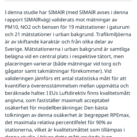
I denna studie har SIMAIR (med SIMAIR avses i denna 
rapport SIMAIRväg) validerats mot mätningar av 
PM10, NO2 och bensen för 19 mätstationer i gaturum 
och 21 mätstationer i urban bakgrund. Trafikmiljöerna 
är av skiftande karaktär och från olika delar av 
Sverige. Mätstationerna i urban bakgrund är samtliga 
belägna vid en central plats i respektive tätort, men 
placeringen varierar (både mätningar vid torg och 
gågator samt takmätningar förekommer). Vid 
valideringen jämförs ett antal statistiska mått för att 
kvantifiera överensstämmelsen mellan uppmätta och 
beräknade halter. I EUs Luftdirektiv finns kvalitetsmått 
angivna, som fastställer maximalt acceptabel 
osäkerhet för modellberäkningar. Den bästa 
tolkningen av denna osäkerhet är begreppet RPEmax, 
det maximala relativa percentilfelet för 90% av 
stationerna, vilket är kvalitetsmåttet som tillämpas i 