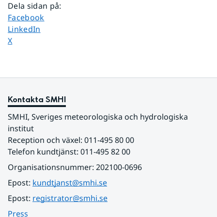
Dela sidan på
:
Dela sidan på
Facebook
Dela sidan på
LinkedIn
Dela sidan på
X
Kontakta SMHI
SMHI, Sveriges meteorologiska och hydrologiska 
institut
Reception och växel: 011-495 80 00
Telefon kundtjänst: 011-495 82 00
Organisationsnummer: 202100-0696
Epost: 
kundtjanst@smhi.se
Epost: 
registrator@smhi.se
Press