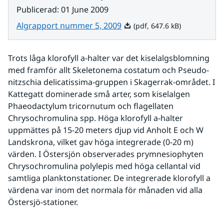
Publicerad
:
01 June 2009
Pdf, 647.6 kB.
Algrapport nummer 5, 2009
(pdf, 647.6 kB)
Trots låga klorofyll a-halter var det kiselalgsblomning 
med framför allt Skeletonema costatum och Pseudo-
nitzschia delicatissima-gruppen i Skagerrak-området. I 
Kattegatt dominerade små arter, som kiselalgen 
Phaeodactylum tricornutum och flagellaten 
Chrysochromulina spp. Höga klorofyll a-halter 
uppmättes på 15-20 meters djup vid Anholt E och W 
Landskrona, vilket gav höga integrerade (0-20 m) 
värden. I Östersjön observerades prymnesiophyten 
Chrysochromulina polylepis med höga cellantal vid 
samtliga planktonstationer. De integrerade klorofyll a 
värdena var inom det normala för månaden vid alla 
Östersjö-stationer. 