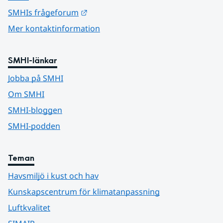
Länk till annan webbplats.
SMHIs frågeforum
Mer kontaktinformation
SMHI-länkar
Jobba på SMHI
Om SMHI
SMHI-bloggen
SMHI-podden
Teman
Havsmiljö i kust och hav
Kunskapscentrum för klimatanpassning
Luftkvalitet