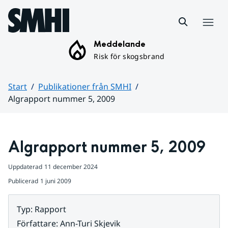
Hoppa till sidans innehåll
Meny
Meddelande
Risk för skogsbrand
Start
Publikationer från SMHI
Algrapport nummer 5, 2009
Huvudinnehåll
Algrapport nummer 5, 2009
Uppdaterad
11 december 2024
Publicerad
1 juni 2009
Typ
:
Rapport
Författare
:
Ann-Turi Skjevik