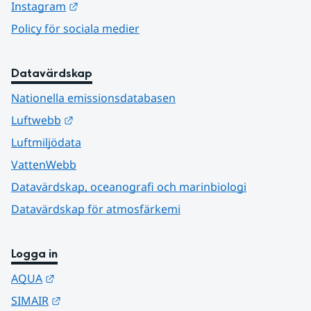
Länk till annan webbplats.
Instagram
Policy för sociala medier
Datavärdskap
Nationella emissionsdatabasen
Länk till annan webbplats.
Luftwebb
Luftmiljödata
VattenWebb
Datavärdskap, oceanografi och marinbiologi
Datavärdskap för atmosfärkemi
Logga in
Länk till annan webbplats.
AQUA
Länk till annan webbplats.
SIMAIR