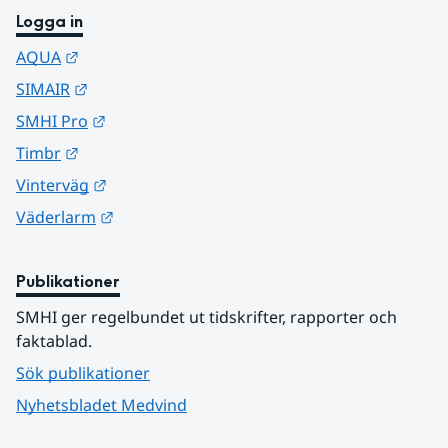
Logga in
Länk till annan webbplats.
AQUA
Länk till annan webbplats.
SIMAIR
Länk till annan webbplats.
SMHI Pro
Länk till annan webbplats.
Timbr
Länk till annan webbplats.
Vinterväg
Länk till annan webbplats.
Väderlarm
Publikationer
SMHI ger regelbundet ut tidskrifter, rapporter och 
faktablad.
Sök publikationer
Nyhetsbladet Medvind