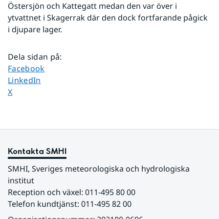
Östersjön och Kattegatt medan den var över i 
ytvattnet i Skagerrak där den dock fortfarande pågick 
i djupare lager.
Dela sidan på
:
Dela sidan på
Facebook
Dela sidan på
LinkedIn
Dela sidan på
X
Kontakta SMHI
SMHI, Sveriges meteorologiska och hydrologiska 
institut
Reception och växel: 011-495 80 00
Telefon kundtjänst: 011-495 82 00