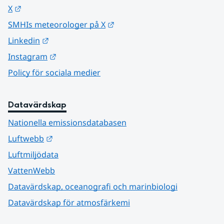
Länk till annan webbplats.
X
Länk till annan webbplats.
SMHIs meteorologer på X
Länk till annan webbplats.
Linkedin
Länk till annan webbplats.
Instagram
Policy för sociala medier
Datavärdskap
Nationella emissionsdatabasen
Länk till annan webbplats.
Luftwebb
Luftmiljödata
VattenWebb
Datavärdskap, oceanografi och marinbiologi
Datavärdskap för atmosfärkemi