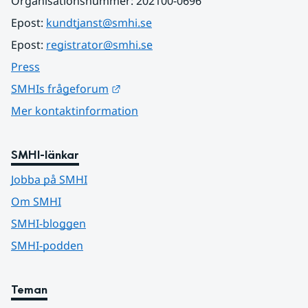
Organisationsnummer: 202100-0696
Epost: 
kundtjanst@smhi.se
Epost: 
registrator@smhi.se
Press
Länk till annan webbplats.
SMHIs frågeforum
Mer kontaktinformation
SMHI-länkar
Jobba på SMHI
Om SMHI
SMHI-bloggen
SMHI-podden
Teman