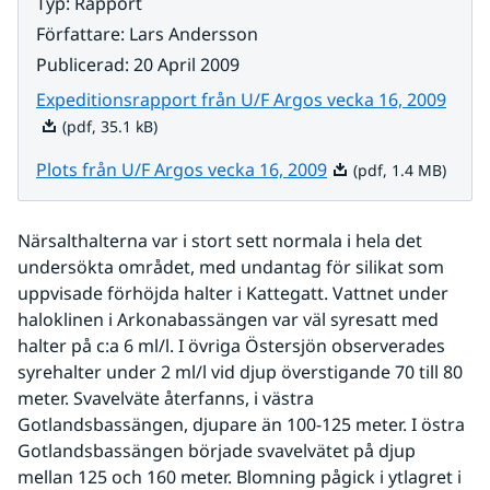
Typ
:
Rapport
Författare
:
Lars Andersson
Publicerad
:
20 April 2009
Pdf, 
Expeditionsrapport från U/F Argos vecka 16, 2009
(pdf, 35.1 kB)
Pdf, 1.4 MB.
Plots från U/F Argos vecka 16, 2009
(pdf, 1.4 MB)
Närsalthalterna var i stort sett normala i hela det 
undersökta området, med undantag för silikat som 
uppvisade förhöjda halter i Kattegatt. Vattnet under 
haloklinen i Arkonabassängen var väl syresatt med 
halter på c:a 6 ml/l. I övriga Östersjön observerades 
syrehalter under 2 ml/l vid djup överstigande 70 till 80 
meter. Svavelväte återfanns, i västra 
Gotlandsbassängen, djupare än 100-125 meter. I östra 
Gotlandsbassängen började svavelvätet på djup 
mellan 125 och 160 meter. Blomning pågick i ytlagret i 