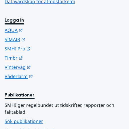
Datavärdskap för atmosfärkemi
Logga in
Länk till annan webbplats.
AQUA
Länk till annan webbplats.
SIMAIR
Länk till annan webbplats.
SMHI Pro
Länk till annan webbplats.
Timbr
Länk till annan webbplats.
Vinterväg
Länk till annan webbplats.
Väderlarm
Publikationer
SMHI ger regelbundet ut tidskrifter, rapporter och 
faktablad.
Sök publikationer