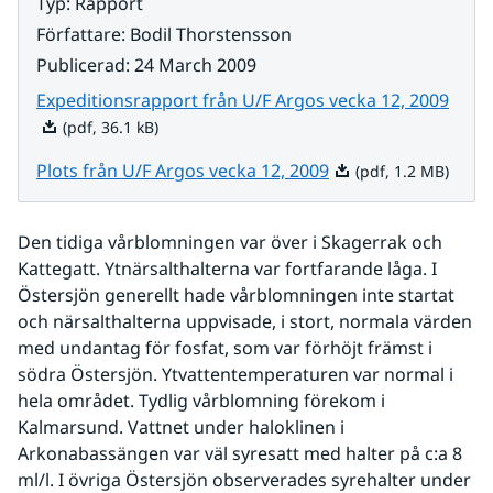
Typ
:
Rapport
Författare
:
Bodil Thorstensson
Publicerad
:
24 March 2009
Pdf, 
Expeditionsrapport från U/F Argos vecka 12, 2009
(pdf, 36.1 kB)
Pdf, 1.2 MB.
Plots från U/F Argos vecka 12, 2009
(pdf, 1.2 MB)
Den tidiga vårblomningen var över i Skagerrak och 
Kattegatt. Ytnärsalthalterna var fortfarande låga. I 
Östersjön generellt hade vårblomningen inte startat 
och närsalthalterna uppvisade, i stort, normala värden 
med undantag för fosfat, som var förhöjt främst i 
södra Östersjön. Ytvattentemperaturen var normal i 
hela området. Tydlig vårblomning förekom i 
Kalmarsund. Vattnet under haloklinen i 
Arkonabassängen var väl syresatt med halter på c:a 8 
ml/l. I övriga Östersjön observerades syrehalter under 