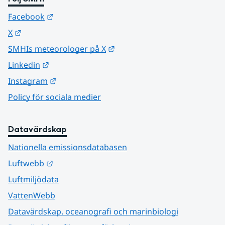
Länk till annan webbplats.
Facebook
Länk till annan webbplats.
X
Länk till annan webbplats.
SMHIs meteorologer på X
Länk till annan webbplats.
Linkedin
Länk till annan webbplats.
Instagram
Policy för sociala medier
Datavärdskap
Nationella emissionsdatabasen
Länk till annan webbplats.
Luftwebb
Luftmiljödata
VattenWebb
Datavärdskap, oceanografi och marinbiologi