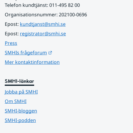
Telefon kundtjänst: 011-495 82 00
Organisationsnummer: 202100-0696
Epost: 
kundtjanst@smhi.se
Epost: 
registrator@smhi.se
Press
Länk till annan webbplats.
SMHIs frågeforum
Mer kontaktinformation
SMHI-länkar
Jobba på SMHI
Om SMHI
SMHI-bloggen
SMHI-podden