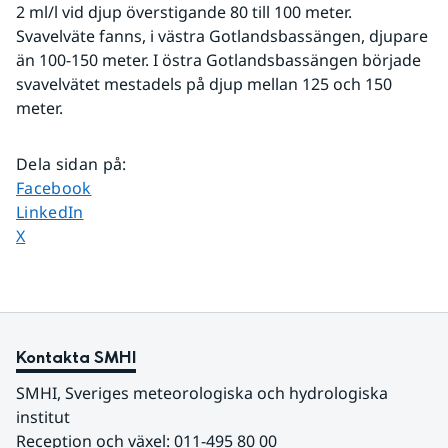
2 ml/l vid djup överstigande 80 till 100 meter. 
Svavelväte fanns, i västra Gotlandsbassängen, djupare 
än 100-150 meter. I östra Gotlandsbassängen började 
svavelvätet mestadels på djup mellan 125 och 150 
meter. 
Dela sidan på
:
Dela sidan på
Facebook
Dela sidan på
LinkedIn
Dela sidan på
X
Kontakta SMHI
SMHI, Sveriges meteorologiska och hydrologiska 
institut
Reception och växel: 011-495 80 00