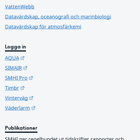
VattenWebb
Datavärdskap, oceanografi och marinbiologi
Datavärdskap för atmosfärkemi
Logga in
Länk till annan webbplats.
AQUA
Länk till annan webbplats.
SIMAIR
Länk till annan webbplats.
SMHI Pro
Länk till annan webbplats.
Timbr
Länk till annan webbplats.
Vinterväg
Länk till annan webbplats.
Väderlarm
Publikationer
SMHI ger regelbundet ut tidskrifter, rapporter och 