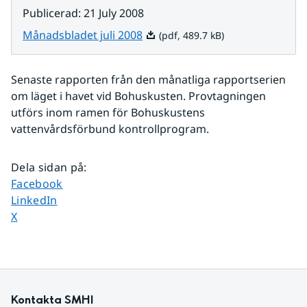
Publicerad
:
21 July 2008
Pdf, 489.7 kB.
Månadsbladet juli 2008
(pdf, 489.7 kB)
Senaste rapporten från den månatliga rapportserien 
om läget i havet vid Bohuskusten. Provtagningen 
utförs inom ramen för Bohuskustens 
vattenvårdsförbund kontrollprogram. 
Dela sidan på
:
Dela sidan på
Facebook
Dela sidan på
LinkedIn
Dela sidan på
X
Kontakta SMHI