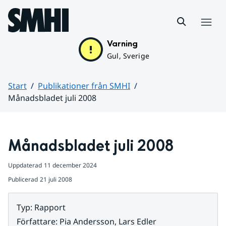
Hoppa till sidans innehåll
Meny
Varning
Gul, Sverige
Start
Publikationer från SMHI
Månadsbladet juli 2008
Huvudinnehåll
Månadsbladet juli 2008
Uppdaterad
11 december 2024
Publicerad
21 juli 2008
Typ
:
Rapport
Författare
:
Pia Andersson, Lars Edler