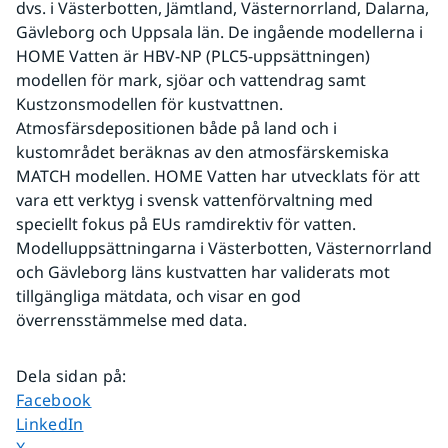
dvs. i Västerbotten, Jämtland, Västernorrland, Dalarna, 
Gävleborg och Uppsala län. De ingående modellerna i 
HOME Vatten är HBV-NP (PLC5-uppsättningen) 
modellen för mark, sjöar och vattendrag samt 
Kustzonsmodellen för kustvattnen. 
Atmosfärsdepositionen både på land och i 
kustområdet beräknas av den atmosfärskemiska 
MATCH modellen. HOME Vatten har utvecklats för att 
vara ett verktyg i svensk vattenförvaltning med 
speciellt fokus på EUs ramdirektiv för vatten. 
Modelluppsättningarna i Västerbotten, Västernorrland 
och Gävleborg läns kustvatten har validerats mot 
tillgängliga mätdata, och visar en god 
överrensstämmelse med data.
Dela sidan på
:
Dela sidan på
Facebook
Dela sidan på
LinkedIn
Dela sidan på