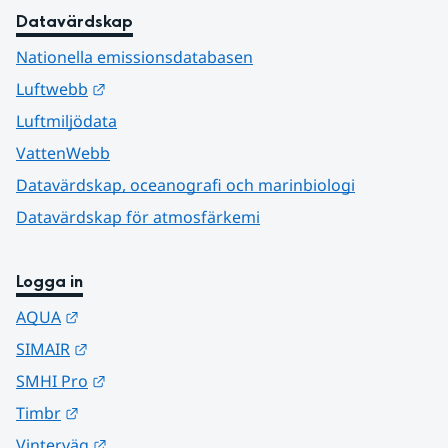
Datavärdskap
Nationella emissionsdatabasen
Länk till annan webbplats.
Luftwebb
Luftmiljödata
VattenWebb
Datavärdskap, oceanografi och marinbiologi
Datavärdskap för atmosfärkemi
Logga in
Länk till annan webbplats.
AQUA
Länk till annan webbplats.
SIMAIR
Länk till annan webbplats.
SMHI Pro
Länk till annan webbplats.
Timbr
Länk till annan webbplats.
Vinterväg