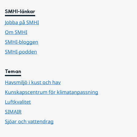
SMHI-länkar
Jobba på SMHI
Om SMHI
SMHI-bloggen
SMHI-podden
Teman
Havsmiljö i kust och hav
Kunskapscentrum för klimatanpassning
Luftkvalitet
SIMAIR
Sjöar och vattendrag