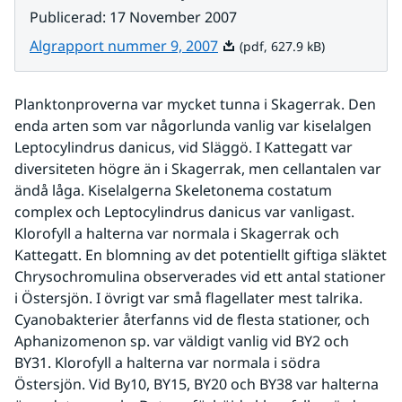
Publicerad
:
17 November 2007
Pdf, 627.9 kB.
Algrapport nummer 9, 2007
(pdf, 627.9 kB)
Planktonproverna var mycket tunna i Skagerrak. Den 
enda arten som var någorlunda vanlig var kiselalgen 
Leptocylindrus danicus, vid Släggö. I Kattegatt var 
diversiteten högre än i Skagerrak, men cellantalen var 
ändå låga. Kiselalgerna Skeletonema costatum 
complex och Leptocylindrus danicus var vanligast. 
Klorofyll a halterna var normala i Skagerrak och 
Kattegatt. En blomning av det potentiellt giftiga släktet 
Chrysochromulina observerades vid ett antal stationer 
i Östersjön. I övrigt var små flagellater mest talrika. 
Cyanobakterier återfanns vid de flesta stationer, och 
Aphanizomenon sp. var väldigt vanlig vid BY2 och 
BY31. Klorofyll a halterna var normala i södra 
Östersjön. Vid By10, BY15, BY20 och BY38 var halterna 