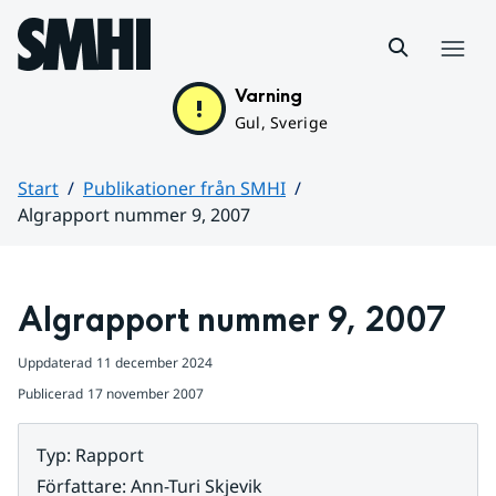
Hoppa till sidans innehåll
Meny
Varning
Gul, Sverige
Start
Publikationer från SMHI
Algrapport nummer 9, 2007
Huvudinnehåll
Algrapport nummer 9, 2007
Uppdaterad
11 december 2024
Publicerad
17 november 2007
Typ
:
Rapport
Författare
:
Ann-Turi Skjevik