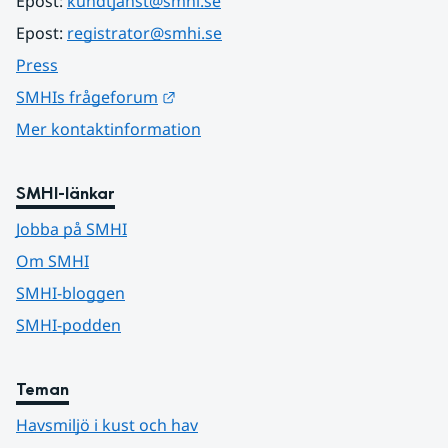
Epost: 
kundtjanst@smhi.se
Epost: 
registrator@smhi.se
Press
Länk till annan webbplats.
SMHIs frågeforum
Mer kontaktinformation
SMHI-länkar
Jobba på SMHI
Om SMHI
SMHI-bloggen
SMHI-podden
Teman
Havsmiljö i kust och hav