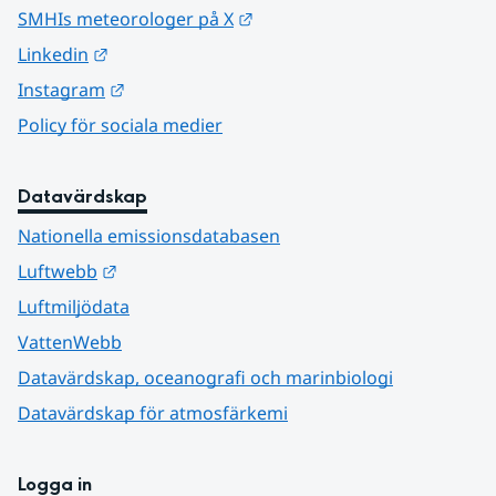
Länk till annan webbplats.
SMHIs meteorologer på X
Länk till annan webbplats.
Linkedin
Länk till annan webbplats.
Instagram
Policy för sociala medier
Datavärdskap
Nationella emissionsdatabasen
Länk till annan webbplats.
Luftwebb
Luftmiljödata
VattenWebb
Datavärdskap, oceanografi och marinbiologi
Datavärdskap för atmosfärkemi
Logga in