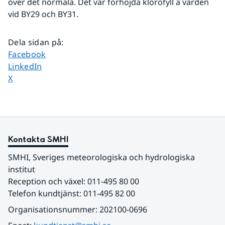
över det normala. Det var förhöjda klorofyll a värden 
vid BY29 och BY31.
Dela sidan på
:
Dela sidan på
Facebook
Dela sidan på
LinkedIn
Dela sidan på
X
Kontakta SMHI
SMHI, Sveriges meteorologiska och hydrologiska 
institut
Reception och växel: 011-495 80 00
Telefon kundtjänst: 011-495 82 00
Organisationsnummer: 202100-0696