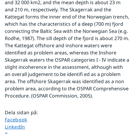
and 32 000 km2, and the mean depth is about 23 m 
and 210 m, respectively. The Skagerrak and the 
Kattegat forms the inner end of the Norwegian trench, 
which has the characteristics of a deep (700 m) fjord 
connecting the Baltic Sea with the Norwegian Sea (e.g. 
Rodhe, 1987). The sill depth of the fjord is about 270 m. 
The Kattegat offshore and inshore waters were 
identified as problem areas, whereas the Inshore 
Skagerrak waters the OSPAR categories I - IV indicate a 
slight incoherence in the assessment, although with 
an overall judgement to be identifi ed as a problem 
area. The offshore Skagerrak was identified as a non 
problem area, according to the OSPAR Comprehensive 
Procedure. (OSPAR Commission, 2005).
Dela sidan på
:
Dela sidan på
Facebook
Dela sidan på
LinkedIn
Dela sidan på