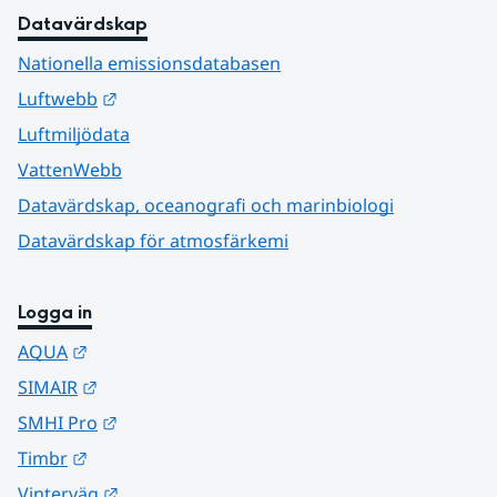
Datavärdskap
Nationella emissionsdatabasen
Länk till annan webbplats.
Luftwebb
Luftmiljödata
VattenWebb
Datavärdskap, oceanografi och marinbiologi
Datavärdskap för atmosfärkemi
Logga in
Länk till annan webbplats.
AQUA
Länk till annan webbplats.
SIMAIR
Länk till annan webbplats.
SMHI Pro
Länk till annan webbplats.
Timbr
Länk till annan webbplats.
Vinterväg