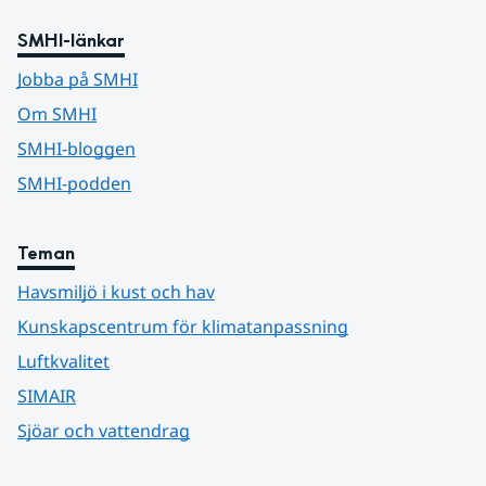
SMHI-länkar
Jobba på SMHI
Om SMHI
SMHI-bloggen
SMHI-podden
Teman
Havsmiljö i kust och hav
Kunskapscentrum för klimatanpassning
Luftkvalitet
SIMAIR
Sjöar och vattendrag