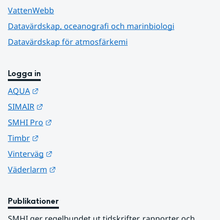
VattenWebb
Datavärdskap, oceanografi och marinbiologi
Datavärdskap för atmosfärkemi
Logga in
Länk till annan webbplats.
AQUA
Länk till annan webbplats.
SIMAIR
Länk till annan webbplats.
SMHI Pro
Länk till annan webbplats.
Timbr
Länk till annan webbplats.
Vinterväg
Länk till annan webbplats.
Väderlarm
Publikationer
SMHI ger regelbundet ut tidskrifter, rapporter och 