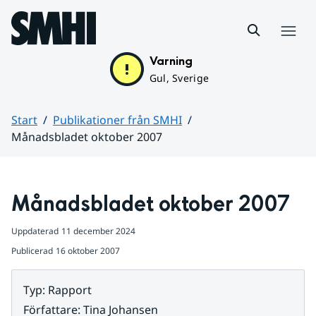
Hoppa till sidans innehåll
Meny
Varning
Gul, Sverige
Start
Publikationer från SMHI
Månadsbladet oktober 2007
Huvudinnehåll
Månadsbladet oktober 2007
Uppdaterad
11 december 2024
Publicerad
16 oktober 2007
Typ
:
Rapport
Författare
:
Tina Johansen