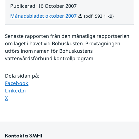
Publicerad
:
16 October 2007
Pdf, 593.1 kB.
Månadsbladet oktober 2007
(pdf, 593.1 kB)
Senaste rapporten från den månatliga rapportserien 
om läget i havet vid Bohuskusten. Provtagningen 
utförs inom ramen för Bohuskustens 
vattenvårdsförbund kontrollprogram. 
Dela sidan på
:
Dela sidan på
Facebook
Dela sidan på
LinkedIn
Dela sidan på
X
Kontakta SMHI