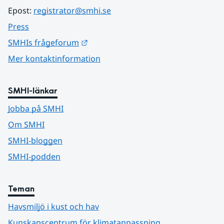
Epost: 
registrator@smhi.se
Press
Länk till annan webbplats.
SMHIs frågeforum
Mer kontaktinformation
SMHI-länkar
Jobba på SMHI
Om SMHI
SMHI-bloggen
SMHI-podden
Teman
Havsmiljö i kust och hav
Kunskapscentrum för klimatanpassning