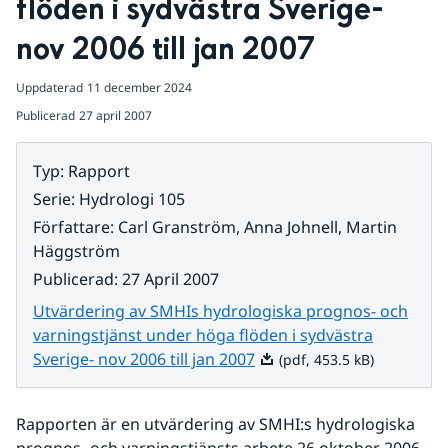
flöden i sydvästra Sverige- 
nov 2006 till jan 2007
Uppdaterad
11 december 2024
Publicerad
27 april 2007
Typ
:
Rapport
Serie
:
Hydrologi 105
Författare
:
Carl Granström, Anna Johnell, Martin
Häggström
Publicerad
:
27 April 2007
Utvärdering av SMHIs hydrologiska prognos- och
varningstjänst under höga flöden i sydvästra
Pdf, 453.5 kB.
Sverige- nov 2006 till jan 2007
(pdf, 453.5 kB)
Rapporten är en utvärdering av SMHI:s hydrologiska 