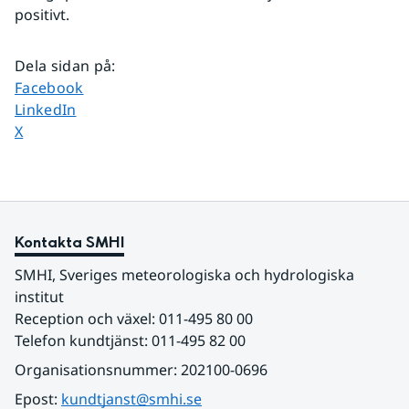
positivt.
Dela sidan på
:
Dela sidan på
Facebook
Dela sidan på
LinkedIn
Dela sidan på
X
Kontakta SMHI
SMHI, Sveriges meteorologiska och hydrologiska 
institut
Reception och växel: 011-495 80 00
Telefon kundtjänst: 011-495 82 00
Organisationsnummer: 202100-0696
Epost: 
kundtjanst@smhi.se