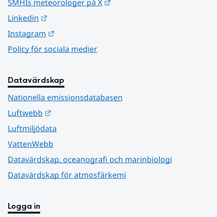
Länk till annan webbplats.
SMHIs meteorologer på X
Länk till annan webbplats.
Linkedin
Länk till annan webbplats.
Instagram
Policy för sociala medier
Datavärdskap
Nationella emissionsdatabasen
Länk till annan webbplats.
Luftwebb
Luftmiljödata
VattenWebb
Datavärdskap, oceanografi och marinbiologi
Datavärdskap för atmosfärkemi
Logga in