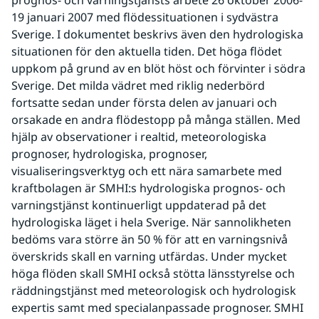
prognos- och varningstjänsts arbete 26 oktober 2006-
19 januari 2007 med flödessituationen i sydvästra 
Sverige. I dokumentet beskrivs även den hydrologiska 
situationen för den aktuella tiden. Det höga flödet 
uppkom på grund av en blöt höst och förvinter i södra 
Sverige. Det milda vädret med riklig nederbörd 
fortsatte sedan under första delen av januari och 
orsakade en andra flödestopp på många ställen. Med 
hjälp av observationer i realtid, meteorologiska 
prognoser, hydrologiska, prognoser, 
visualiseringsverktyg och ett nära samarbete med 
kraftbolagen är SMHI:s hydrologiska prognos- och 
varningstjänst kontinuerligt uppdaterad på det 
hydrologiska läget i hela Sverige. När sannolikheten 
bedöms vara större än 50 % för att en varningsnivå 
överskrids skall en varning utfärdas. Under mycket 
höga flöden skall SMHI också stötta länsstyrelse och 
räddningstjänst med meteorologisk och hydrologisk 
expertis samt med specialanpassade prognoser. SMHI 