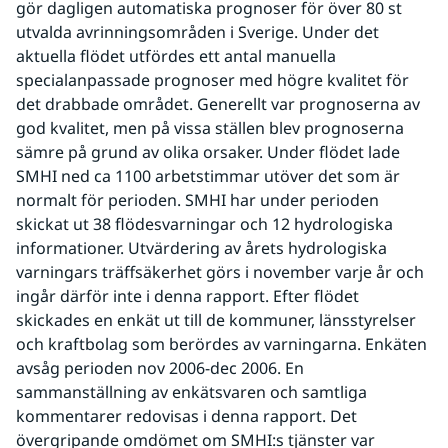
gör dagligen automatiska prognoser för över 80 st 
utvalda avrinningsområden i Sverige. Under det 
aktuella flödet utfördes ett antal manuella 
specialanpassade prognoser med högre kvalitet för 
det drabbade området. Generellt var prognoserna av 
god kvalitet, men på vissa ställen blev prognoserna 
sämre på grund av olika orsaker. Under flödet lade 
SMHI ned ca 1100 arbetstimmar utöver det som är 
normalt för perioden. SMHI har under perioden 
skickat ut 38 flödesvarningar och 12 hydrologiska 
informationer. Utvärdering av årets hydrologiska 
varningars träffsäkerhet görs i november varje år och 
ingår därför inte i denna rapport. Efter flödet 
skickades en enkät ut till de kommuner, länsstyrelser 
och kraftbolag som berördes av varningarna. Enkäten 
avsåg perioden nov 2006-dec 2006. En 
sammanställning av enkätsvaren och samtliga 
kommentarer redovisas i denna rapport. Det 
övergripande omdömet om SMHI:s tjänster var 