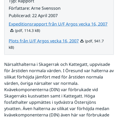
Typ
:
Rapport
Författare
:
Arne Svensson
Publicerad
:
22 April 2007
Pdf, 
Expeditionsrapport från U/F Argos vecka 16, 2007
(pdf, 114.3 kB)
Pdf, 941.7 kB.
Plots från U/F Argos vecka 16, 2007
(pdf, 941.7
kB)
Närsalthalterna i Skagerrak och Kattegatt, uppvisade 
för årstiden normala värden. I Öresund var halterna av 
silikat förhöjda jämfört med för årstiden normala 
värden, övriga närsalter var normala. 
Kvävekomponenterna (DIN) var förbrukade vid 
Skagerraks kustvatten samt i Kattegatt. Höga 
fosfathalter uppmättes i sydvästra Östersjöns 
ytvatten. Även halterna av silikat var förhöjda medan 
kvävekomponenterna (DIN) även här var förbrukade 