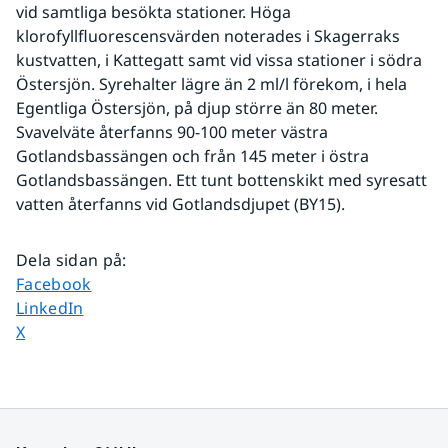
vid samtliga besökta stationer. Höga 
klorofyllfluorescensvärden noterades i Skagerraks 
kustvatten, i Kattegatt samt vid vissa stationer i södra 
Östersjön. Syrehalter lägre än 2 ml/l förekom, i hela 
Egentliga Östersjön, på djup större än 80 meter. 
Svavelväte återfanns 90-100 meter västra 
Gotlandsbassängen och från 145 meter i östra 
Gotlandsbassängen. Ett tunt bottenskikt med syresatt 
vatten återfanns vid Gotlandsdjupet (BY15).
Dela sidan på
:
Dela sidan på
Facebook
Dela sidan på
LinkedIn
Dela sidan på
X