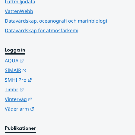
Luftmiljödata
VattenWebb
Datavärdskap, oceanografi och marinbiologi
Datavärdskap för atmosfärkemi
Logga in
Länk till annan webbplats.
AQUA
Länk till annan webbplats.
SIMAIR
Länk till annan webbplats.
SMHI Pro
Länk till annan webbplats.
Timbr
Länk till annan webbplats.
Vinterväg
Länk till annan webbplats.
Väderlarm
Publikationer