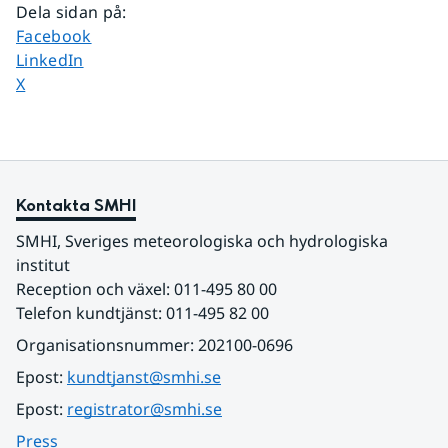
Dela sidan på
:
Dela sidan på
Facebook
Dela sidan på
LinkedIn
Dela sidan på
X
Kontakta SMHI
SMHI, Sveriges meteorologiska och hydrologiska 
institut
Reception och växel: 011-495 80 00
Telefon kundtjänst: 011-495 82 00
Organisationsnummer: 202100-0696
Epost: 
kundtjanst@smhi.se
Epost: 
registrator@smhi.se
Press