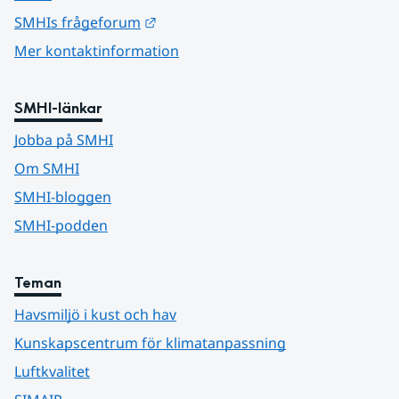
Länk till annan webbplats.
SMHIs frågeforum
Mer kontaktinformation
SMHI-länkar
Jobba på SMHI
Om SMHI
SMHI-bloggen
SMHI-podden
Teman
Havsmiljö i kust och hav
Kunskapscentrum för klimatanpassning
Luftkvalitet