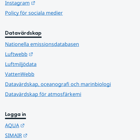
Länk till annan webbplats.
Instagram
Policy för sociala medier
Datavärdskap
Nationella emissionsdatabasen
Länk till annan webbplats.
Luftwebb
Luftmiljödata
VattenWebb
Datavärdskap, oceanografi och marinbiologi
Datavärdskap för atmosfärkemi
Logga in
Länk till annan webbplats.
AQUA
Länk till annan webbplats.
SIMAIR