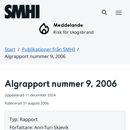
Hoppa till sidans innehåll
Meny
Meddelande
Risk för skogsbrand
Start
Publikationer från SMHI
Algrapport nummer 9, 2006
Huvudinnehåll
Algrapport nummer 9, 2006
Uppdaterad
11 december 2024
Publicerad
31 augusti 2006
Typ
:
Rapport
Författare
:
Ann-Turi Skjevik