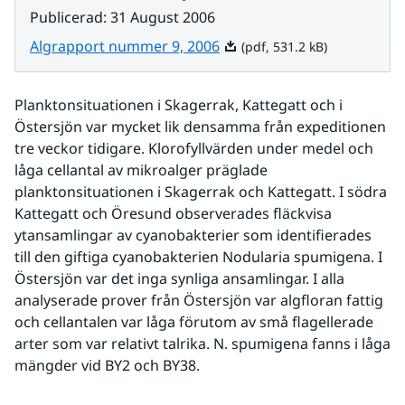
Publicerad
:
31 August 2006
Pdf, 531.2 kB.
Algrapport nummer 9, 2006
(pdf, 531.2 kB)
Planktonsituationen i Skagerrak, Kattegatt och i 
Östersjön var mycket lik densamma från expeditionen 
tre veckor tidigare. Klorofyllvärden under medel och 
låga cellantal av mikroalger präglade 
planktonsituationen i Skagerrak och Kattegatt. I södra 
Kattegatt och Öresund observerades fläckvisa 
ytansamlingar av cyanobakterier som identifierades 
till den giftiga cyanobakterien Nodularia spumigena. I 
Östersjön var det inga synliga ansamlingar. I alla 
analyserade prover från Östersjön var algfloran fattig 
och cellantalen var låga förutom av små flagellerade 
arter som var relativt talrika. N. spumigena fanns i låga 
mängder vid BY2 och BY38.