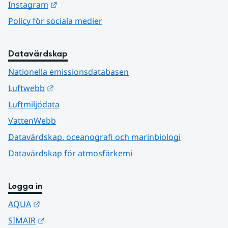
Länk till annan webbplats.
Instagram
Policy för sociala medier
Datavärdskap
Nationella emissionsdatabasen
Länk till annan webbplats.
Luftwebb
Luftmiljödata
VattenWebb
Datavärdskap, oceanografi och marinbiologi
Datavärdskap för atmosfärkemi
Logga in
Länk till annan webbplats.
AQUA
Länk till annan webbplats.
SIMAIR