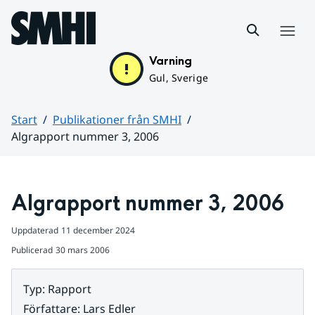
Hoppa till sidans innehåll
Meny
Varning
Gul, Sverige
Start
Publikationer från SMHI
Algrapport nummer 3, 2006
Huvudinnehåll
Algrapport nummer 3, 2006
Uppdaterad
11 december 2024
Publicerad
30 mars 2006
Typ
:
Rapport
Författare
:
Lars Edler