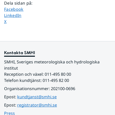
Dela sidan på
:
Dela sidan på
Facebook
Dela sidan på
LinkedIn
Dela sidan på
X
Kontakta SMHI
SMHI, Sveriges meteorologiska och hydrologiska 
institut
Reception och växel: 011-495 80 00
Telefon kundtjänst: 011-495 82 00
Organisationsnummer: 202100-0696
Epost: 
kundtjanst@smhi.se
Epost: 
registrator@smhi.se
Press