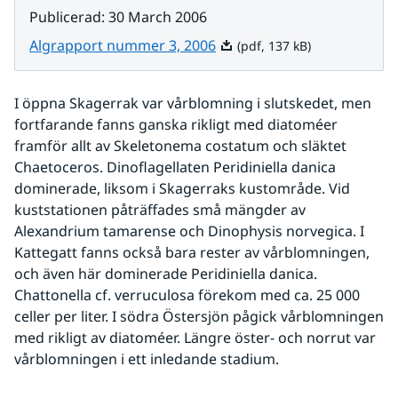
Publicerad
:
30 March 2006
Pdf, 137 kB.
Algrapport nummer 3, 2006
(pdf, 137 kB)
I öppna Skagerrak var vårblomning i slutskedet, men 
fortfarande fanns ganska rikligt med diatoméer 
framför allt av Skeletonema costatum och släktet 
Chaetoceros. Dinoflagellaten Peridiniella danica 
dominerade, liksom i Skagerraks kustområde. Vid 
kuststationen påträffades små mängder av 
Alexandrium tamarense och Dinophysis norvegica. I 
Kattegatt fanns också bara rester av vårblomningen, 
och även här dominerade Peridiniella danica. 
Chattonella cf. verruculosa förekom med ca. 25 000 
celler per liter. I södra Östersjön pågick vårblomningen 
med rikligt av diatoméer. Längre öster- och norrut var 
vårblomningen i ett inledande stadium.