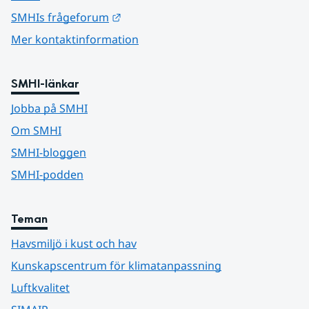
Länk till annan webbplats.
SMHIs frågeforum
Mer kontaktinformation
SMHI-länkar
Jobba på SMHI
Om SMHI
SMHI-bloggen
SMHI-podden
Teman
Havsmiljö i kust och hav
Kunskapscentrum för klimatanpassning
Luftkvalitet