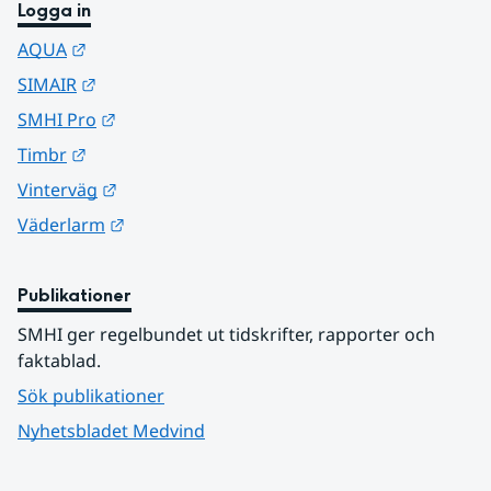
Logga in
Länk till annan webbplats.
AQUA
Länk till annan webbplats.
SIMAIR
Länk till annan webbplats.
SMHI Pro
Länk till annan webbplats.
Timbr
Länk till annan webbplats.
Vinterväg
Länk till annan webbplats.
Väderlarm
Publikationer
SMHI ger regelbundet ut tidskrifter, rapporter och 
faktablad.
Sök publikationer
Nyhetsbladet Medvind