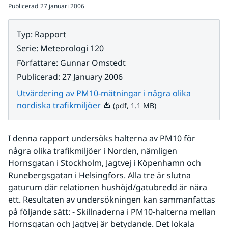
Publicerad
27 januari 2006
Typ
:
Rapport
Serie
:
Meteorologi 120
Författare
:
Gunnar Omstedt
Publicerad
:
27 January 2006
Utvärdering av PM10-mätningar i några olika
Pdf, 1.1 MB.
nordiska trafikmiljöer
(pdf, 1.1 MB)
I denna rapport undersöks halterna av PM10 för 
några olika trafikmiljöer i Norden, nämligen 
Hornsgatan i Stockholm, Jagtvej i Köpenhamn och 
Runebergsgatan i Helsingfors. Alla tre är slutna 
gaturum där relationen hushöjd/gatubredd är nära 
ett. Resultaten av undersökningen kan sammanfattas 
på följande sätt: - Skillnaderna i PM10-halterna mellan 
Hornsgatan och Jagtvej är betydande. Det lokala 