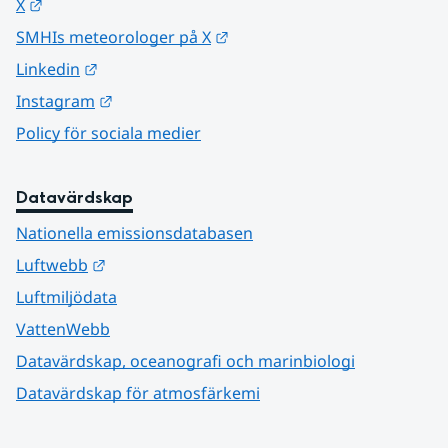
Länk till annan webbplats.
X
Länk till annan webbplats.
SMHIs meteorologer på X
Länk till annan webbplats.
Linkedin
Länk till annan webbplats.
Instagram
Policy för sociala medier
Datavärdskap
Nationella emissionsdatabasen
Länk till annan webbplats.
Luftwebb
Luftmiljödata
VattenWebb
Datavärdskap, oceanografi och marinbiologi
Datavärdskap för atmosfärkemi