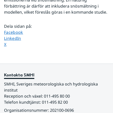
emissionerna vid snösmältning. En naturlig 
förbättring är därför att inkludera snösmältning i 
modellen, vilket föreslås göras i en kommande studie.
Dela sidan på
:
Dela sidan på
Facebook
Dela sidan på
LinkedIn
Dela sidan på
X
Kontakta SMHI
SMHI, Sveriges meteorologiska och hydrologiska 
institut
Reception och växel: 011-495 80 00
Telefon kundtjänst: 011-495 82 00
Organisationsnummer: 202100-0696