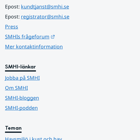
Epost: 
kundtjanst@smhi.se
Epost: 
registrator@smhi.se
Press
Länk till annan webbplats.
SMHIs frågeforum
Mer kontaktinformation
SMHI-länkar
Jobba på SMHI
Om SMHI
SMHI-bloggen
SMHI-podden
Teman
Havsmiljö i kust och hav