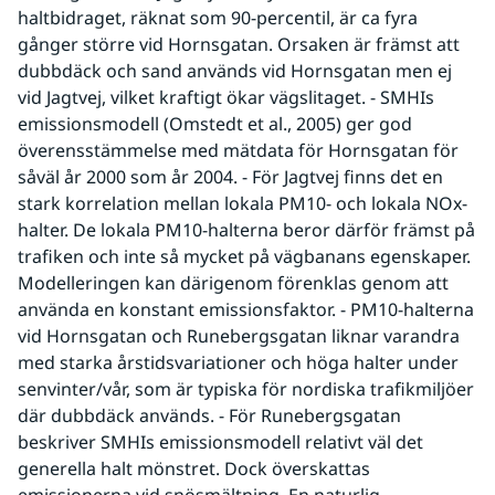
haltbidraget, räknat som 90-percentil, är ca fyra 
gånger större vid Hornsgatan. Orsaken är främst att 
dubbdäck och sand används vid Hornsgatan men ej 
vid Jagtvej, vilket kraftigt ökar vägslitaget. - SMHIs 
emissionsmodell (Omstedt et al., 2005) ger god 
överensstämmelse med mätdata för Hornsgatan för 
såväl år 2000 som år 2004. - För Jagtvej finns det en 
stark korrelation mellan lokala PM10- och lokala NOx-
halter. De lokala PM10-halterna beror därför främst på 
trafiken och inte så mycket på vägbanans egenskaper. 
Modelleringen kan därigenom förenklas genom att 
använda en konstant emissionsfaktor. - PM10-halterna 
vid Hornsgatan och Runebergsgatan liknar varandra 
med starka årstidsvariationer och höga halter under 
senvinter/vår, som är typiska för nordiska trafikmiljöer 
där dubbdäck används. - För Runebergsgatan 
beskriver SMHIs emissionsmodell relativt väl det 
generella halt mönstret. Dock överskattas 