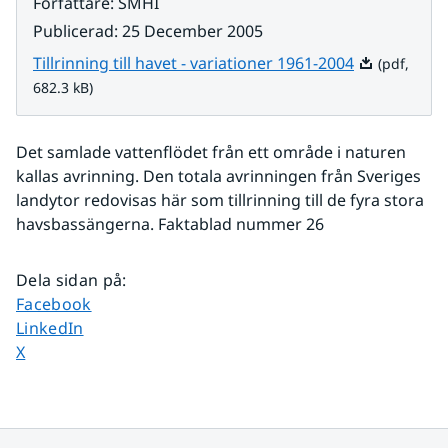
Författare
:
SMHI
Publicerad
:
25 December 2005
Pdf, 682.3 kB
Tillrinning till havet - variationer 1961-2004
(pdf,
682.3 kB)
Det samlade vattenflödet från ett område i naturen 
kallas avrinning. Den totala avrinningen från Sveriges 
landytor redovisas här som tillrinning till de fyra stora 
havsbassängerna. Faktablad nummer 26
Dela sidan på
:
Dela sidan på
Facebook
Dela sidan på
LinkedIn
Dela sidan på
X