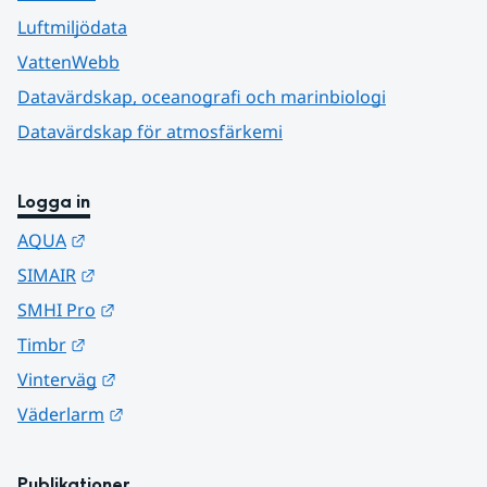
Luftmiljödata
VattenWebb
Datavärdskap, oceanografi och marinbiologi
Datavärdskap för atmosfärkemi
Logga in
Länk till annan webbplats.
AQUA
Länk till annan webbplats.
SIMAIR
Länk till annan webbplats.
SMHI Pro
Länk till annan webbplats.
Timbr
Länk till annan webbplats.
Vinterväg
Länk till annan webbplats.
Väderlarm
Publikationer