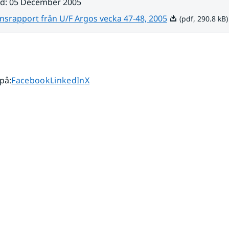
ad
:
05 December 2005
Pdf, 290.8 kB.
nsrapport från U/F Argos vecka 47-48, 2005
(pdf, 290.8 kB)
Dela sidan på
Dela sidan på
Dela sidan på
 på
:
Facebook
LinkedIn
X