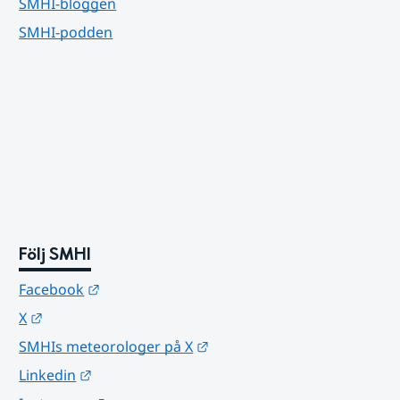
SMHI-bloggen
SMHI-podden
Följ SMHI
Länk till annan webbplats.
Facebook
Länk till annan webbplats.
X
Länk till annan webbplats.
SMHIs meteorologer på X
Länk till annan webbplats.
Linkedin