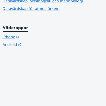
Datavärdskap, oceanografi och marinbiologi
Datavärdskap för atmosfärkemi
Väderappar
Länk till annan webbplats.
iPhone
Länk till annan webbplats.
Android