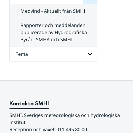
för
SMHI
Kontakta
Medvind - Aktuellt från SMHI
SMHI
Rapporter och meddelanden
publicerade av Hydrografiska
Byrån, SMHA och SMHI
Tema
Undersidor
för
Tema
Kontakta SMHI
SMHI, Sveriges meteorologiska och hydrologiska 
institut
Reception och växel: 011-495 80 00