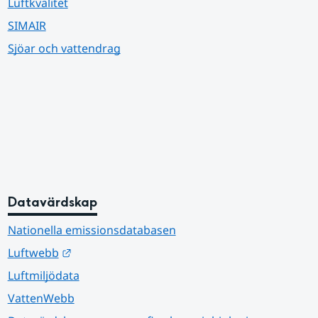
Luftkvalitet
SIMAIR
Sjöar och vattendrag
Datavärdskap
Nationella emissionsdatabasen
Länk till annan webbplats.
Luftwebb
Luftmiljödata
VattenWebb