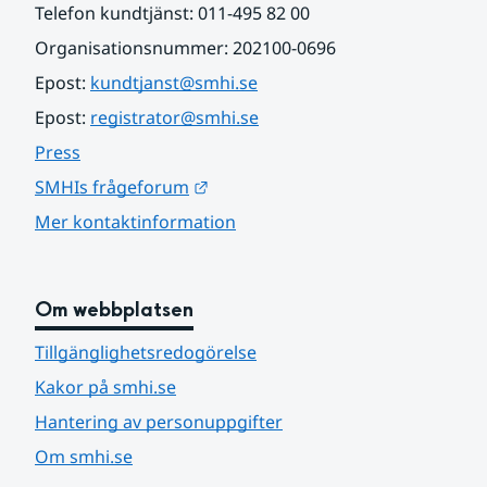
Telefon kundtjänst: 011-495 82 00
Organisationsnummer: 202100-0696
Epost: 
kundtjanst@smhi.se
Epost: 
registrator@smhi.se
Press
Länk till annan webbplats.
SMHIs frågeforum
Mer kontaktinformation
Om webbplatsen
Tillgänglighetsredogörelse
Kakor på smhi.se
Hantering av personuppgifter
Om smhi.se