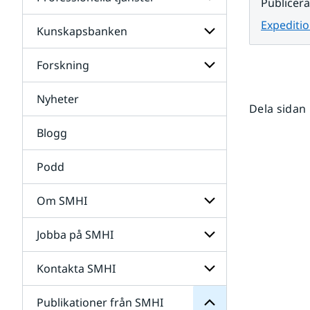
Undersidor
Publicer
för
Data
Expeditio
Kunskapsbanken
Undersidor
för
Professionella
Forskning
Undersidor
tjänster
för
Kunskapsbanken
Nyheter
Undersidor
Dela sidan
för
Forskning
Blogg
Podd
Om SMHI
SMHI
från
Jobba på SMHI
Undersidor
Publikationer
för
för
Om
Undersidor
Kontakta SMHI
Undersidor
SMHI
för
Jobba
Publikationer från SMHI
Undersidor
på