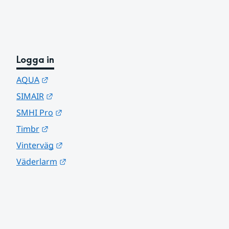
Logga in
Länk till annan webbplats.
AQUA
Länk till annan webbplats.
SIMAIR
Länk till annan webbplats.
SMHI Pro
Länk till annan webbplats.
Timbr
Länk till annan webbplats.
Vinterväg
Länk till annan webbplats.
Väderlarm