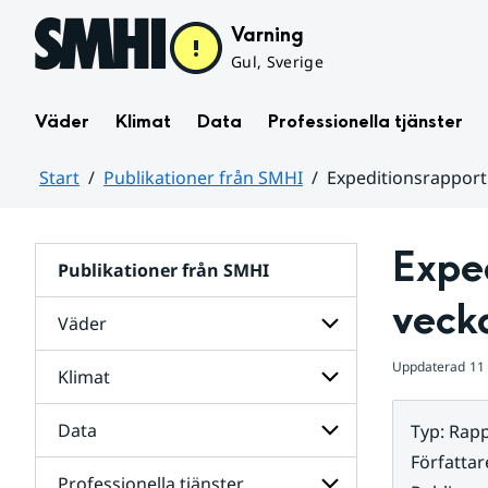
Hoppa till sidans innehåll
Varning
Gul, Sverige
Väder
Klimat
Data
Professionella tjänster
Start
Publikationer från SMHI
Expeditionsrapport
Huvudinnehåll
Exped
Publikationer från SMHI
veck
Väder
Uppdaterad
11
Klimat
Undersidor
för
Väder
Data
Typ
:
Rapp
Undersidor
för
Författar
Klimat
Professionella tjänster